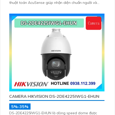
thuật toán AcuSense giúp nhận diện chuẩn người và
phương tiện, nhìn ban đêm hồng ngoại tầm xa lên đến
100m
CAMERA HIKVISION DS-2DE4225IWG1-EHUN
5%-35%
DS-2DE4225IWG1-EHUN là dòng speed dome được