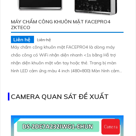
MÁY CHẤM CÔNG KHUÔN MẶT FACEPRO4
ZKTECO
Liên hệ
Liên hệ
Máy chấm công khuôn mặt FACEPRO4 là dòng máy
chấo công có WiFi nhận diện nhanh <1s bằng Hỗ trợ
nhận diện khuôn mặt vân tay hoặc thẻ. Trang bị màn
hình LED cảm ứng màu 4 inch (480×800) Màn hình cảm
ứng 4 inch, lưu trữ 3.000 khuôn mặt và 200.000 bản ghi
CAMERA QUAN SÁT ĐỀ XUẤT