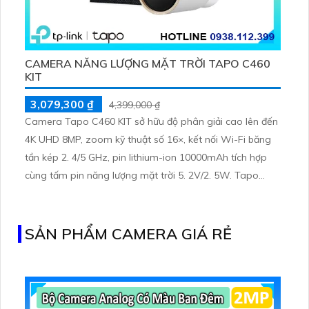
CAMERA NĂNG LƯỢNG MẶT TRỜI TAPO C460
KIT
3,079,300 ₫
4,399,000 ₫
Camera Tapo C460 KIT sở hữu độ phân giải cao lên đến
4K UHD 8MP, zoom kỹ thuật số 16×, kết nối Wi-Fi băng
tần kép 2. 4/5 GHz, pin lithium-ion 10000mAh tích hợp
cùng tấm pin năng lượng mặt trời 5. 2V/2. 5W. Tapo
C460 KIT cũng hỗ trợ quan sát ban đêm màu với cảm
biến Starlight, tầm nhìn lên đến 15 m
SẢN PHẨM CAMERA GIÁ RẺ