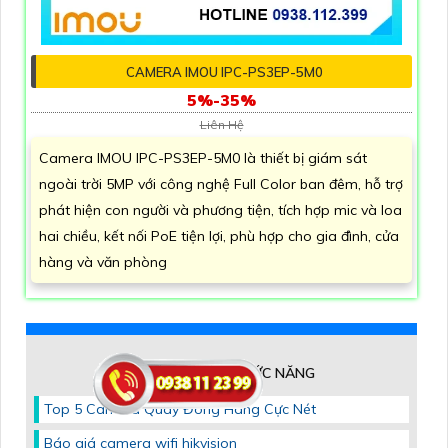
CAMERA IMOU IPC-PS3EP-5M0
5%-35%
Liên Hệ
Camera IMOU IPC-PS3EP-5M0 là thiết bị giám sát
ngoài trời 5MP với công nghệ Full Color ban đêm, hỗ trợ
phát hiện con người và phương tiện, tích hợp mic và loa
hai chiều, kết nối PoE tiện lợi, phù hợp cho gia đình, cửa
hàng và văn phòng
CAMERA THEO CHỨC NĂNG
Top 5 Camera Quay Đóng Hàng Cực Nét
Báo giá camera wifi hikvision