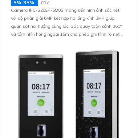
5%-35%
00 ₫
Camera IPC-S20EP-6M0S mang đến hình ảnh sắc nét
với độ phân giải 6MP kết hợp hai ống kính 3MP giúp
quan sát hai hướng cùng lúc. Góc quay toàn cảnh 360°
và tầm nhìn hồng ngoại 15m cho phép ghi hình rõ nét cả
ngày lẫn đêm. Tích hợp đàm thoại hai chiều nhận diện
người thú cưng và lưu trữ linh hoạt qua thẻ nhớ 512GB
hoặc NVR tiện lợi.