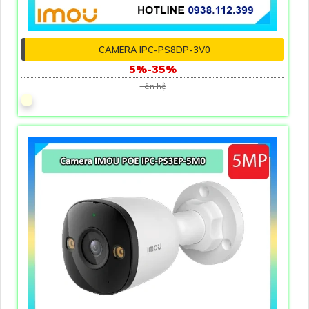
CAMERA IPC-PS8DP-3V0
5%-35%
liên hệ