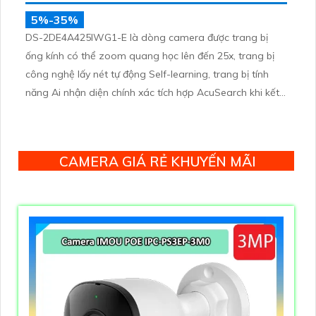
5%-35%
DS-2DE4A425IWG1-E là dòng camera được trang bị
ống kính có thể zoom quang học lên đến 25x, trang bị
công nghệ lấy nét tự động Self-learning, trang bị tính
năng Ai nhận diện chính xác tích hợp AcuSearch khi kết
hợp chung với đầu ghi hình, nhìn ban đêm bằng hồng
ngoại 50m
CAMERA GIÁ RẺ KHUYẾN MÃI