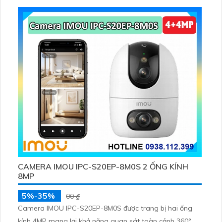
CAMERA IMOU IPC-S20EP-8M0S 2 ỐNG KÍNH
8MP
5%-35%
00 ₫
Camera IMOU IPC-S20EP-8M0S được trang bị hai ống
kính 4MP mang lại khả năng quan sát toàn cảnh 360°