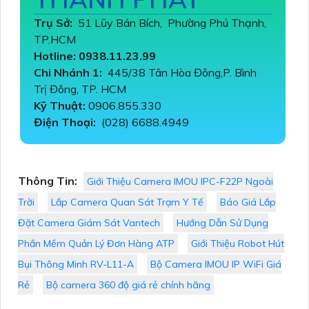
Trụ Sở:
51 Lũy Bán Bích, Phường Phú Thạnh,
TP.HCM
Hotline: 0938.11.23.99
Chi Nhánh 1:
445/38 Tân Hòa Đông,P. Bình
Trị Đông, TP. HCM
Kỹ Thuật:
0906.855.330
Điện Thoại:
(028) 6688.4949
Thông Tin:
Giới Thiệu Camera IMOU IPC-F22P Ngoài
Trời
Lắp Camera Quan Sát Trạm Y Tế
Báo Giá Lắp
Đặt Camera Giám Sát Vantech
Hướng Dẫn Sử Dụng
Phần Mềm Quản Lý Đơn Hàng ATP
Giới Thiệu Robot Hút
Bụi Thông Minh RV-L11-A
Bộ Camera IMOU IP WiFi Giá
Rẻ
Bộ camera 360 độ giá rẻ chính hãng