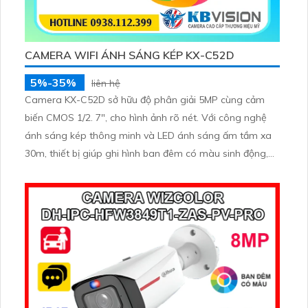
CAMERA WIFI ÁNH SÁNG KÉP KX-C52D
5%-35%
liên hệ
Camera KX-C52D sở hữu độ phân giải 5MP cùng cảm
biến CMOS 1/2. 7", cho hình ảnh rõ nét. Với công nghệ
ánh sáng kép thông minh và LED ánh sáng ấm tầm xa
30m, thiết bị giúp ghi hình ban đêm có màu sinh động,
hỗ trợ giám sát hiệu quả trong mọi điều kiện ánh sáng.