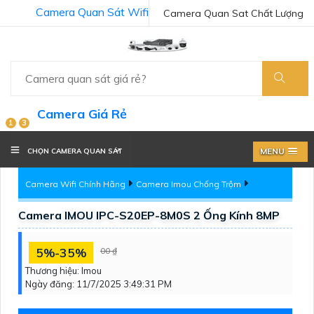
Camera Quan Sát Wifi
Camera Quan Sat Chất Lượng
Camera Giá Rẻ
1
3
MENU
CHỌN CAMERA QUAN SÁT
Camera Wifi Chính Hãng
Camera Imou Chống Trộm
Camera IMOU IPC-S20EP-8M0S 2 Ống Kính 8MP
5%-35%
00 ₫
Thương hiệu:
Imou
Ngày đăng:
11/7/2025 3:49:31 PM