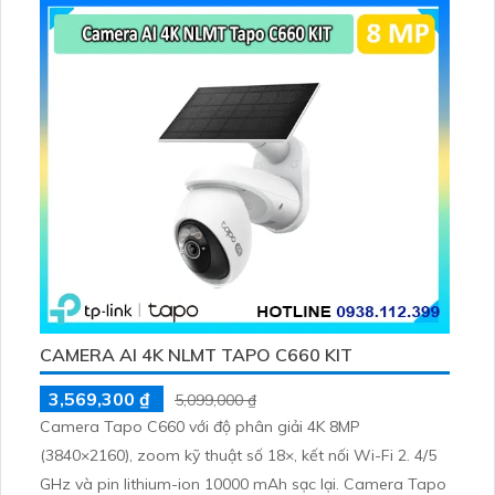
CAMERA AI 4K NLMT TAPO C660 KIT
3,569,300 ₫
5,099,000 ₫
Camera Tapo C660 với độ phân giải 4K 8MP
(3840×2160), zoom kỹ thuật số 18×, kết nối Wi-Fi 2. 4/5
GHz và pin lithium-ion 10000 mAh sạc lại. Camera Tapo