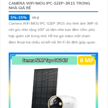
CAMERA WIFI IMOU IPC-S2EP-3R1S TRONG
NHÀ GIÁ RẺ
5%-35%
00 ₫
Camera WiFi IMOU IPC-S2EP-3R1S cho hình ảnh 3MP rõ
nét góc nhìn rộng 100° và tầm nhìn ban đêm 10m, phù
hợp giám sát trong nhà. Hỗ trợ gọi video một chạm
đàm thoại hai chiều và kết nối Wi-Fi ổn định giúp quan
sát từ xa. Lưu trữ linh hoạt qua thẻ microSD tối đa
256GB hoặc lưu đám mây dễ lắp đặt cho gia đình và văn
phòng nhỏ.