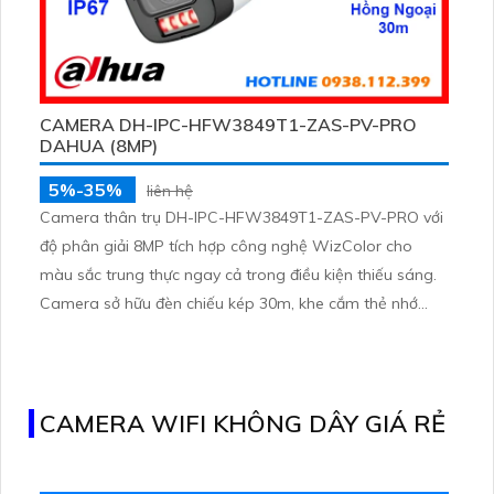
CAMERA DH-IPC-HFW3849T1-ZAS-PV-PRO
DAHUA (8MP)
5%-35%
liên hệ
Camera thân trụ DH-IPC-HFW3849T1-ZAS-PV-PRO với
độ phân giải 8MP tích hợp công nghệ WizColor cho
màu sắc trung thực ngay cả trong điều kiện thiếu sáng.
Camera sở hữu đèn chiếu kép 30m, khe cắm thẻ nhớ
256GB, cùng tính năng phát hiện thông minh và cảnh
báo chủ động, giúp giám sát hiệu quả và phản ứng kịp
thời.
CAMERA WIFI KHÔNG DÂY GIÁ RẺ