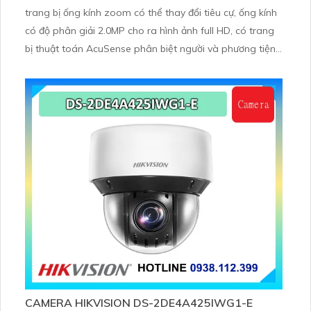
trang bị ống kính zoom có thể thay đổi tiêu cự, ống kính
có độ phân giải 2.0MP cho ra hình ảnh full HD, có trang
bị thuật toán AcuSense phân biệt người và phương tiện,
trang bị micro và loa giúp đàm thoại 2 chiều, nhìn ban
đêm bằng hồng ngoại 100m
CAMERA HIKVISION DS-2DE4A425IWG1-E