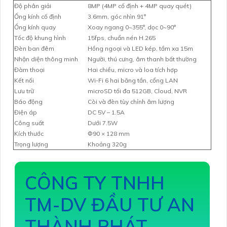
Độ phân giải
8MP (4MP cố định + 4MP quay quét)
Ống kính cố định
3.6mm, góc nhìn 91°
Ống kính quay
Xoay ngang 0~355°, dọc 0~90°
Tốc độ khung hình
15fps, chuẩn nén H.265
Đèn ban đêm
Hồng ngoại và LED kép, tầm xa 15m
Nhận diện thông minh
Người, thú cưng, âm thanh bất thường
Đàm thoại
Hai chiều, micro và loa tích hợp
Kết nối
Wi-Fi 6 hai băng tần, cổng LAN
Lưu trữ
microSD tối đa 512GB, Cloud, NVR
Báo động
Còi và đèn tùy chỉnh âm lượng
Điện áp
DC 5V – 1.5A
Công suất
Dưới 7.5W
Kích thước
Φ90 × 128 mm
Trọng lượng
Khoảng 320g
CÔNG TY TNHH
TM-DV ĐẦU TƯ AN
THÀNH PHÁT