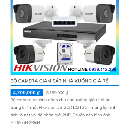
BỘ CAMERA GIÁM SÁT NHÀ XƯỞNG GIÁ RẺ
4,700,000 ₫
8,399,000 ₫
Bộ camera an ninh dành cho nhà xưởng giá rẻ được
trang bị 4 mắt Hikvision DS-2CD1021G1-I mang lại hình
ảnh rõ nét với độ phân giải 2MP. Chuẩn nén hình ảnh
H.265+/H.265/H