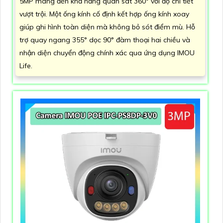
5MP mang đến khả năng quan sát 360° với độ chi tiết
vượt trội. Một ống kính cố định kết hợp ống kính xoay
giúp ghi hình toàn diện mà không bỏ sót điểm mù. Hỗ
trợ quay ngang 355° dọc 90° đàm thoại hai chiều và
nhận diện chuyển động chính xác qua ứng dụng IMOU
Life.