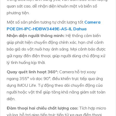
quan sát cao, dễ nhận diện khuôn mặt và biển số
phương tiện.
Một số sản phẩm tương tự chất lượng tốt
Camera
POE DH-IPC-HDBW3449E-AS-IL Dahua
Nhận diện người thông minh:
Hệ thống cảm biến
giúp phát hiện chuyển động chính xác, hạn chế cảnh
báo giả do vật nuôi hay ánh sáng. Mọi cảnh báo được
gửi ngay đến điện thoại, giúp người dùng chủ động xử
lý tình huống kịp thời.
Quay quét linh hoạt 360°:
Camera hỗ trợ xoay
ngang 355° và dọc 90°, điều khiển trực tiếp qua ứng
dụng IMOU Life. Tự động theo dõi chuyển động của
người hoặc vật thể giúp tăng khả năng giám sát toàn
diện.
Đàm thoại hai chiều chất lượng cao:
Tích hợp micro
và loa, hỗ trợ giao tiếp trực tiếp từ xa qua điện thoại.