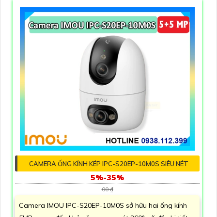
CAMERA ỐNG KÍNH KÉP IPC-S20EP-10M0S SIÊU NÉT
5%-35%
00 ₫
Camera IMOU IPC-S20EP-10M0S sở hữu hai ống kính