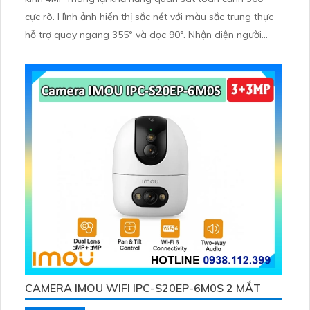
cực rõ. Hình ảnh hiển thị sắc nét với màu sắc trung thực
hỗ trợ quay ngang 355° và dọc 90°. Nhận diện người
thông minh đàm thoại hai chiều cùng tầm nhìn ban đêm
15m giúp giám sát hiệu quả cho gia đình văn phòng và
cửa hàng.
CAMERA IMOU WIFI IPC-S20EP-6M0S 2 MẮT