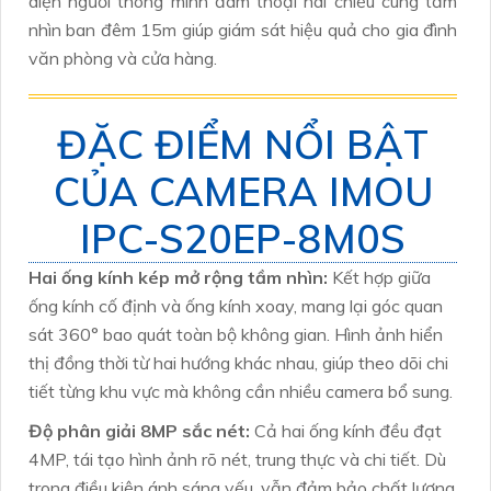
diện người thông minh đàm thoại hai chiều cùng tầm
nhìn ban đêm 15m giúp giám sát hiệu quả cho gia đình
văn phòng và cửa hàng.
ĐẶC ĐIỂM NỔI BẬT
CỦA CAMERA IMOU
IPC-S20EP-8M0S
Hai ống kính kép mở rộng tầm nhìn:
Kết hợp giữa
ống kính cố định và ống kính xoay, mang lại góc quan
sát 360° bao quát toàn bộ không gian. Hình ảnh hiển
thị đồng thời từ hai hướng khác nhau, giúp theo dõi chi
tiết từng khu vực mà không cần nhiều camera bổ sung.
Độ phân giải 8MP sắc nét:
Cả hai ống kính đều đạt
4MP, tái tạo hình ảnh rõ nét, trung thực và chi tiết. Dù
trong điều kiện ánh sáng yếu, vẫn đảm bảo chất lượng