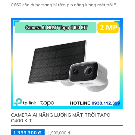
C660 còn được trang bị tấm pin năng lượng mặt trời 5.
2V 2. 5W, tích hợp AI phát hiện người, thú cưng, phương
tiện, lưu trữ thẻ microSD tối đa 512 GB
CAMERA AI NĂNG LƯỢNG MẶT TRỜI TAPO
C400 KIT
1,399,300 ₫
1,999,000 ₫