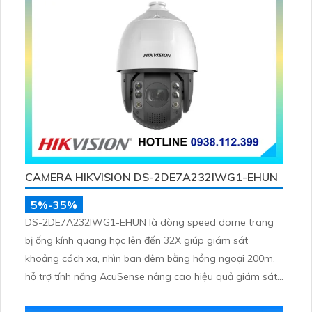
CAMERA HIKVISION DS-2DE7A232IWG1-EHUN
5%-35%
DS-2DE7A232IWG1-EHUN là dòng speed dome trang
bị ống kính quang học lên đến 32X giúp giám sát
khoảng cách xa, nhìn ban đêm bằng hồng ngoại 200m,
hỗ trợ tính năng AcuSense nâng cao hiệu quả giám sát
an ninh, có tốc độ lấy nét cao nhờ công nghệ Self-