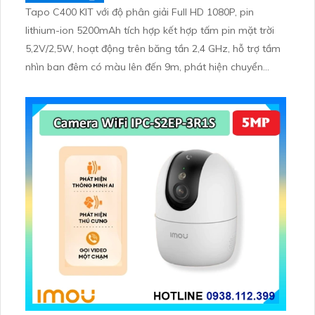
Tapo C400 KIT với độ phân giải Full HD 1080P, pin
lithium-ion 5200mAh tích hợp kết hợp tấm pin mặt trời
5,2V/2,5W, hoạt động trên băng tần 2,4 GHz, hỗ trợ tầm
nhìn ban đêm có màu lên đến 9m, phát hiện chuyển
động và con người bằng AI, đồng thời lưu trữ dữ liệu qua
thẻ microSD lên đến 512GB