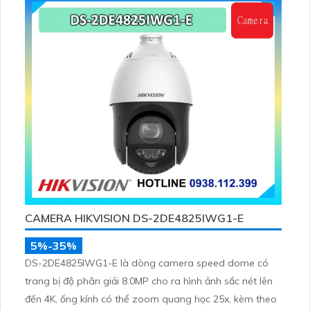
learning
CAMERA HIKVISION DS-2DE4825IWG1-E
5%-35%
DS-2DE4825IWG1-E là dòng camera speed dome có
trang bị độ phân giải 8.0MP cho ra hình ảnh sắc nét lên
đến 4K, ống kính có thể zoom quang học 25x, kèm theo