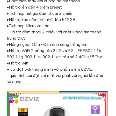
•Phát hiện thay đổi cường độ âm thanh
•Hỗ trợ lên đến 4 điểm preset
•Tích hợp nút gọi đàm thoại 2 chiều
•Hỗ trợ khe cắm thẻ nhớ đến 512GB
•Tích hợp Micro và Loa
- Hỗ trợ đàm thoại 2 chiều với chất lượng âm thanh
trung thực
•Hồng ngoại 10m / Đèn ánh sáng trắng 5m
•Hỗ trợ WiFi 2 băng tần 24.G và 5G , IEEE802.11b,
802.11g, 802.11n, 802.11ac, tần số 2.4GHz/ 5Ghz
•Hỗ trợ wifi
+ cài đặt wifi thông minh với phần mềm EZVIZ
- quá trình cài đặt chỉ mất vài phút với người lần đầu
sử dụng