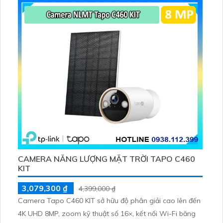
256GB hoặc lưu đám mây dễ lắp đặt cho gia đình và văn
phòng nhỏ.
CAMERA NĂNG LƯỢNG MẶT TRỜI TAPO C460
KIT
3,079,300 ₫
4,399,000 ₫
Camera Tapo C460 KIT sở hữu độ phân giải cao lên đến
4K UHD 8MP, zoom kỹ thuật số 16×, kết nối Wi-Fi băng