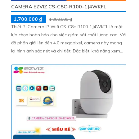
CAMERA EZVIZ CS-C8C-R100-1J4WKFL
1,700,000 ₫
1,900,000 ₫
Thiết Bị Camera IP Wifi CS-C8c-R100-1J4WKFL là một
lựa chọn hoàn hảo cho việc giám sát chất lượng cao. Với
độ phân giải lên đến 4.0 megapixel, camera này mang
lại hình ảnh sắc nét và chi tiết. Đặc biệt, khả năng xem
đêm Hồng Ngoại lên đến 30m, giúp quan sát mọi lúc,
mọi nơi