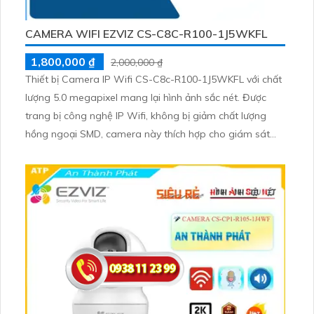
CAMERA WIFI EZVIZ CS-C8C-R100-1J5WKFL
1,800,000 ₫
2,000,000 ₫
Thiết bị Camera IP Wifi CS-C8c-R100-1J5WKFL với chất
lượng 5.0 megapixel mang lại hình ảnh sắc nét. Được
trang bị công nghệ IP Wifi, không bị giảm chất lượng
hồng ngoại SMD, camera này thích hợp cho giám sát
kho hàng và các công trình rộng. Với khả năng xem ban
đêm, chế độ hồng ngoại 30m, và khả năng quay 360 độ,
camera này mang lại khả năng giám sát hiệu quả