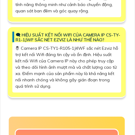
tính năng thông minh như cảnh báo chuyển động,
quan sát ban đêm và góc quay rộng.
🗨️ HIỆU SUẤT KẾT NỐI WIFI CỦA CAMERA IP CS-TY-
R1-1JWF SẮC NÉT EZVIZ LÀ NHƯ THẾ NÀO?
🤴 Camera IP CS-TY1-R105-1J4WF sắc nét Ezviz hỗ
trợ kết nối Wifi đáng tin cậy và ổn định. Hiệu suất
kết nối Wifi của Camera IP này cho phép truy cập
và theo dõi hình ảnh mượt mà và chất lượng cao từ
xa. Điểm mạnh của sản phẩm này là khả năng kết
nối nhanh chóng và không gây gián đoạn trong
quá trình sử dụng.