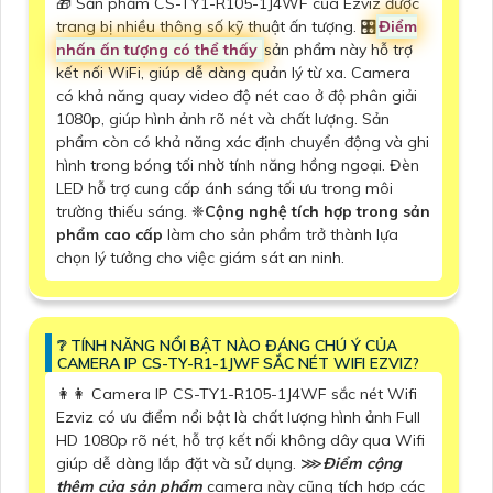
🎁 Sản phẩm CS-TY1-R105-1J4WF của Ezviz được
trang bị nhiều thông số kỹ thuật ấn tượng. 🎛
Điểm
nhấn ấn tượng có thể thấy
sản phẩm này hỗ trợ
kết nối WiFi, giúp dễ dàng quản lý từ xa. Camera
có khả năng quay video độ nét cao ở độ phân giải
1080p, giúp hình ảnh rõ nét và chất lượng. Sản
phẩm còn có khả năng xác định chuyển động và ghi
hình trong bóng tối nhờ tính năng hồng ngoại. Đèn
LED hỗ trợ cung cấp ánh sáng tối ưu trong môi
trường thiếu sáng. ❈
Cộng nghệ tích hợp trong sản
phẩm cao cấp
làm cho sản phẩm trở thành lựa
chọn lý tưởng cho việc giám sát an ninh.
❔ TÍNH NĂNG NỔI BẬT NÀO ĐÁNG CHÚ Ý CỦA
CAMERA IP CS-TY-R1-1JWF SẮC NÉT WIFI EZVIZ?
️👩‍👩 Camera IP CS-TY1-R105-1J4WF sắc nét Wifi
Ezviz có ưu điểm nổi bật là chất lượng hình ảnh Full
HD 1080p rõ nét, hỗ trợ kết nối không dây qua Wifi
giúp dễ dàng lắp đặt và sử dụng. ⋙
Điểm cộng
thêm của sản phẩm
camera này cũng tích hợp các