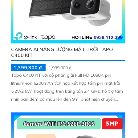
CAMERA AI NĂNG LƯỢNG MẶT TRỜI TAPO
C400 KIT
1,399,300 ₫
1,999,000 ₫
Tapo C400 KIT với độ phân giải Full HD 1080P, pin
lithium-ion 5200mAh tích hợp kết hợp tấm pin mặt trời
5,2V/2,5W, hoạt động trên băng tần 2,4 GHz, hỗ trợ tầm
nhìn ban đêm có màu lên đến 9m, phát hiện chuyển
động và con người bằng AI, đồng thời lưu trữ dữ liệu qua
thẻ microSD lên đến 512GB