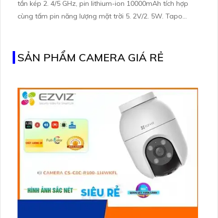
tần kép 2. 4/5 GHz, pin lithium-ion 10000mAh tích hợp
cùng tấm pin năng lượng mặt trời 5. 2V/2. 5W. Tapo
C460 KIT cũng hỗ trợ quan sát ban đêm màu với cảm
biến Starlight, tầm nhìn lên đến 15 m
SẢN PHẨM CAMERA GIÁ RẺ