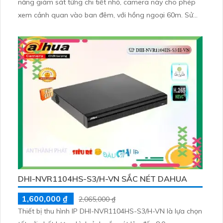
năng giám sát từng chi tiết nhỏ, camera này cho phép
xem cảnh quan vào ban đêm, với hồng ngoại 60m. Sử
dụng công nghệ IP POE, không ảnh hưởng đến chất
lượng hình ảnh
DHI-NVR1104HS-S3/H-VN SẮC NÉT DAHUA
1,600,000 ₫
2,065,000 ₫
Thiết bị thu hình IP DHI-NVR1104HS-S3/H-VN là lựa chọn