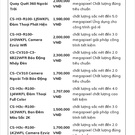
2,000,000
Quay Quét 360 Ngoài
megapixel Chất lượng đúng
VNĐ
Trời
tiêu chuẩn
chất lượng sắc nét đến 5.0
CS-H3-R100-1J5WKFL
1,980,000
megapixel Ứng dụng cho
Đàm Thoại Phát Hiện
VNĐ
công trình giá rẻ
CS-H3-R100-
chất lượng sắc nét đến 3.0
2,000,000
1H3WKFL Camera
megapixel giải pháp công
VNĐ
Ezviz WIfi
trình tiết kiệm
CS-CV310-C3-
chất lượng sắc nét đến 2.0
2,300,000
6B22WFR Báo Động
megapixel Chất lượng đúng
VNĐ
Nháy Đèn
tiêu chuẩn
chất lượng sắc nét đến 2.0
CS-CV310 Camera
1,700,000
megapixel Chất lượng đúng
Ngoài Trời Báo Động
VNĐ
tiêu chuẩn
CS-H3c-R100-
chất lượng sắc nét đến 4.0
1,707,000
1J4WKFL Đàm Thoại
megapixel chất lượng cao
VNĐ
Full Color
tiết kiệm
CS-H3c-R100-
chất lượng sắc nét đến 3.0
1,500,000
1K3WKFL Ban Đêm
megapixel giải pháp công
VNĐ
Màu Sắc 2K
trình tiết kiệm
chất lượng sắc nét đến 2.0
CS-H3c-R100-
1,700,000
megapixel Chất lượng đúng
1K2WFL Camera Ezviz
VNĐ