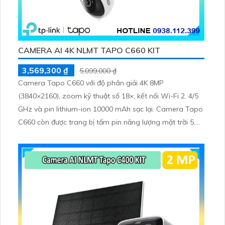
CAMERA AI 4K NLMT TAPO C660 KIT
3,569,300 ₫
5,099,000 ₫
Camera Tapo C660 với độ phân giải 4K 8MP
(3840×2160), zoom kỹ thuật số 18×, kết nối Wi-Fi 2. 4/5
GHz và pin lithium-ion 10000 mAh sạc lại. Camera Tapo
C660 còn được trang bị tấm pin năng lượng mặt trời 5.
2V 2. 5W, tích hợp AI phát hiện người, thú cưng, phương
tiện, lưu trữ thẻ microSD tối đa 512 GB