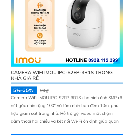
CAMERA WIFI IMOU IPC-S2EP-3R1S TRONG
NHÀ GIÁ RẺ
5%-35%
00 ₫
Camera WiFi IMOU IPC-S2EP-3R1S cho hình ảnh 3MP rõ
nét góc nhìn rộng 100° và tầm nhìn ban đêm 10m, phù
hợp giám sát trong nhà. Hỗ trợ gọi video một chạm
đàm thoại hai chiều và kết nối Wi-Fi ổn định giúp quan
sát từ xa. Lưu trữ linh hoạt qua thẻ microSD tối đa