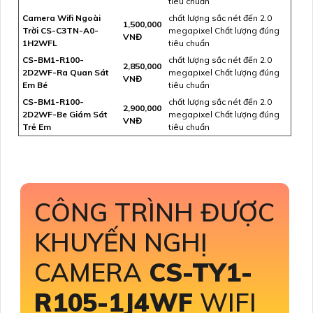
tiêu chuẩn
Camera Wifi Ngoài
chất lượng sắc nét đến 2.0
1,500,000
Trời CS-C3TN-A0-
megapixel Chất lượng đúng
VNĐ
1H2WFL
tiêu chuẩn
CS-BM1-R100-
chất lượng sắc nét đến 2.0
2,850,000
2D2WF-Ra Quan Sát
megapixel Chất lượng đúng
VNĐ
Em Bé
tiêu chuẩn
CS-BM1-R100-
chất lượng sắc nét đến 2.0
2,900,000
2D2WF-Be Giám Sát
megapixel Chất lượng đúng
VNĐ
Trẻ Em
tiêu chuẩn
CÔNG TRÌNH ĐƯỢC
KHUYẾN NGHỊ
CAMERA
CS-TY1-
R105-1J4WF
WIFI