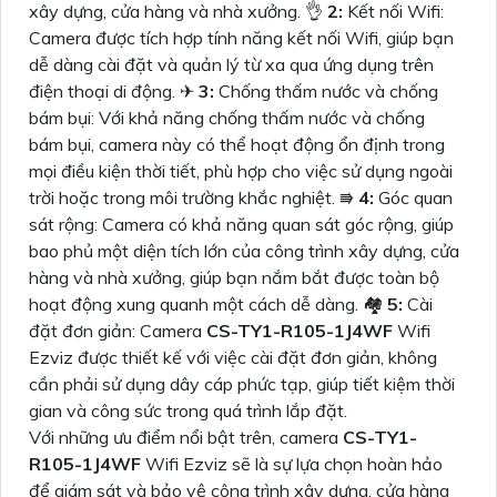
xây dựng, cửa hàng và nhà xưởng. 👌
2:
Kết nối Wifi:
Camera được tích hợp tính năng kết nối Wifi, giúp bạn
dễ dàng cài đặt và quản lý từ xa qua ứng dụng trên
điện thoại di động. ✈
3:
Chống thấm nước và chống
bám bụi: Với khả năng chống thấm nước và chống
bám bụi, camera này có thể hoạt động ổn định trong
mọi điều kiện thời tiết, phù hợp cho việc sử dụng ngoài
trời hoặc trong môi trường khắc nghiệt. ⭆
4:
Góc quan
sát rộng: Camera có khả năng quan sát góc rộng, giúp
bao phủ một diện tích lớn của công trình xây dựng, cửa
hàng và nhà xưởng, giúp bạn nắm bắt được toàn bộ
hoạt động xung quanh một cách dễ dàng. 🏘
5:
Cài
đặt đơn giản: Camera
CS-TY1-R105-1J4WF
Wifi
Ezviz được thiết kế với việc cài đặt đơn giản, không
cần phải sử dụng dây cáp phức tạp, giúp tiết kiệm thời
gian và công sức trong quá trình lắp đặt.
Với những ưu điểm nổi bật trên, camera
CS-TY1-
R105-1J4WF
Wifi Ezviz sẽ là sự lựa chọn hoàn hảo
để giám sát và bảo vệ công trình xây dựng, cửa hàng