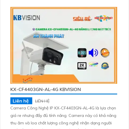
ràng và chi tiết. Chức năng xem ban đêm Hồng Ngoại
30m giúp quan sát hiệu quả trong bóng tối
KX-CF4403GN-AL-4G KBVISION
Liên hệ
LIÊN HỆ
Camera Công Nghệ IP KX-CF4403GN-AL-4G là lựa chọn
giá re nhưng đầy đủ tính năng. Camera này có khả năng
thu âm và loa chất lượng công nghệ nhận dạng người