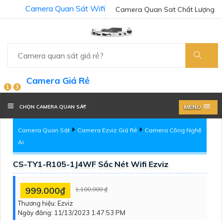
Camera Quan Sát Wifi
Camera Quan Sat Chất Lượng
Camera Giá Rẻ
1
3
MENU
CHỌN CAMERA QUAN SÁT
Camera Quan Sát
Camera Ezviz Giá Rẻ
Camera Công Nghệ
Ai
CS-TY1-R105-1J4WF Sắc Nét Wifi Ezviz
999.000₫
1,100,000 ₫
Thương hiệu:
Ezviz
Ngày đăng:
11/13/2023 1:47:53 PM