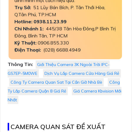
đình mình một cách hiệu quả.
Trụ Sở:
51 Lũy Bán Bích, P. Tân Thới Hòa,
Q.Tân Phú, TP.HCM
Hotline: 0938.11.23.99
Chi Nhánh 1:
445/38 Tân Hòa Đông,P Bình Trị
Đông, Bình Tân, TP HCM
Kỹ Thuật:
0906.855.330
Điện Thoại:
(028) 6688.4949
Thông Tin:
Giới Thiệu Camera 3K Ngoài Trời IPC-
GS7EP-5M0WE
Dịch Vụ Lắp Camera Cửa Hàng Giá Rẻ
Công Ty Camera Quan Sat Tại Cần Giờ Nhà Bè
Công
Ty Lắp Camera Quận 8 Giá Rẻ
Giá Camera Kbvision Mới
Nhất
CAMERA QUAN SÁT ĐỀ XUẤT