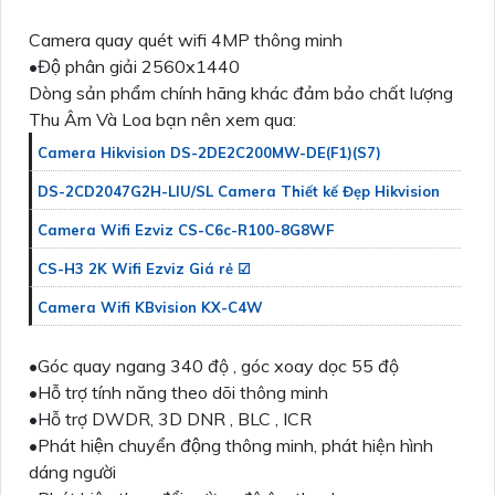
Camera quay quét wifi 4MP thông minh
•Độ phân giải 2560x1440
Dòng sản phẩm chính hãng khác đảm bảo chất lượng
Thu Âm Và Loa bạn nên xem qua:
Camera Hikvision DS-2DE2C200MW-DE(F1)(S7)
DS-2CD2047G2H-LIU/SL Camera Thiết kế Đẹp Hikvision
Camera Wifi Ezviz CS-C6c-R100-8G8WF
CS-H3 2K Wifi Ezviz Giá rẻ ☑
Camera Wifi KBvision KX-C4W
•Góc quay ngang 340 độ , góc xoay dọc 55 độ
•Hỗ trợ tính năng theo dõi thông minh
•Hỗ trợ DWDR, 3D DNR , BLC , ICR
•Phát hiện chuyển động thông minh, phát hiện hình
dáng người