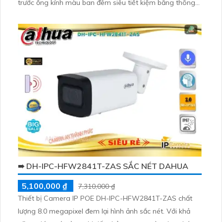
trước ống kính màu ban đêm siêu tiết kiệm băng thông
H.265+. Công nghệ xử lý hình ảnh thiếu sáng cải thiện
màu ban đêm cho hình ảnh sắc nét và màu sắc tốt hơn
trong khoảng cách 30m
➠ DH-IPC-HFW2841T-ZAS SẮC NÉT DAHUA
5,100,000 ₫
7,310,000 ₫
Thiết bị Camera IP POE DH-IPC-HFW2841T-ZAS chất
lượng 8.0 megapixel đem lại hình ảnh sắc nét. Với khả