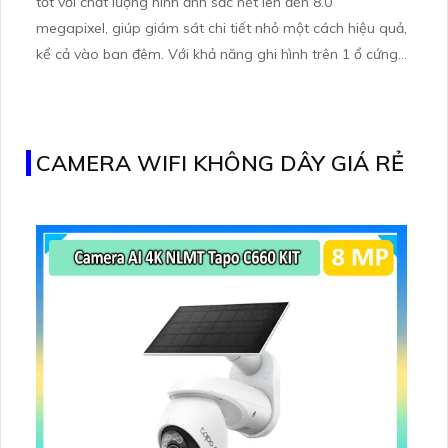
tốt với chất lượng hình ảnh sắc nét lên đến 8.0
megapixel, giúp giám sát chi tiết nhỏ một cách hiệu quả,
kể cả vào ban đêm. Với khả năng ghi hình trên 1 ổ cứng,
thiết bị được trang bị công nghệ IP độc quyền giữ vững
chất lượng hình ảnh. Được ONVIF chứng nhận, thiết bị có
giá thành phù hợp cho các công trình nhỏ
CAMERA WIFI KHÔNG DÂY GIÁ RẺ