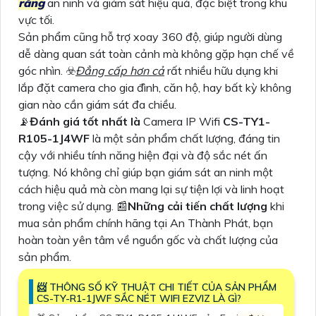
rằng
an ninh và giám sát hiệu quả, đặc biệt trong khu
vực tối.
Sản phẩm cũng hỗ trợ xoay 360 độ, giúp người dùng
dễ dàng quan sát toàn cảnh mà không gặp hạn chế về
góc nhìn. ☣️
Đẳng cấp hơn cả
rất nhiều hữu dụng khi
lắp đặt camera cho gia đình, căn hộ, hay bất kỳ không
gian nào cần giám sát đa chiều.
📡
Đánh giá tốt nhất là
Camera IP Wifi
CS-TY1-
R105-1J4WF
là một sản phẩm chất lượng, đáng tin
cậy với nhiều tính năng hiện đại và độ sắc nét ấn
tượng. Nó không chỉ giúp bạn giám sát an ninh một
cách hiệu quả mà còn mang lại sự tiện lợi và linh hoạt
trong việc sử dụng. 📰
Những cải tiến chất lượng
khi
mua sản phẩm chính hãng tại An Thành Phát, bạn
hoàn toàn yên tâm về nguồn gốc và chất lượng của
sản phẩm.
📨 THÔNG SỐ KỸ THUẬT CHI TIẾT CỦA SẢN PHẨM
CS-TY-R1-1JWF SẮC NÉT WIFI EZVIZ LÀ GÌ?