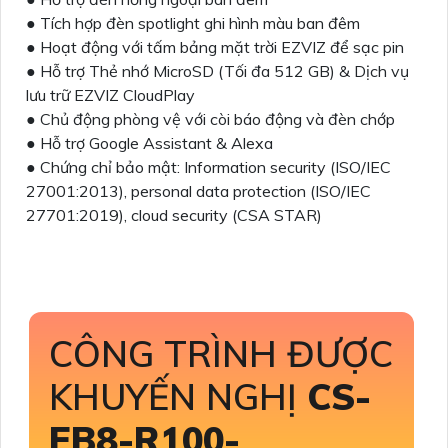
● Tích hợp đèn spotlight ghi hình màu ban đêm
● Hoạt động với tấm bảng mặt trời EZVIZ để sạc pin
● Hỗ trợ Thẻ nhớ MicroSD (Tối đa 512 GB) & Dịch vụ
lưu trữ EZVIZ CloudPlay
● Chủ động phòng vệ với còi báo động và đèn chớp
● Hỗ trợ Google Assistant & Alexa
● Chứng chỉ bảo mật: Information security (ISO/IEC
27001:2013), personal data protection (ISO/IEC
27701:2019), cloud security (CSA STAR)
CÔNG TRÌNH ĐƯỢC
KHUYẾN NGHỊ
CS-
EB8-R100-