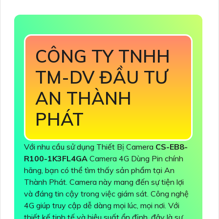
CÔNG TY TNHH
TM-DV ĐẦU TƯ
AN THÀNH
PHÁT
Với nhu cầu sử dụng Thiết Bị Camera
CS-EB8-
R100-1K3FL4GA
Camera 4G Dùng Pin chính
hãng, bạn có thể tìm thấy sản phẩm tại An
Thành Phát. Camera này mang đến sự tiện lợi
và đáng tin cậy trong việc giám sát. Công nghệ
4G giúp truy cập dễ dàng mọi lúc, mọi nơi. Với
thiết kế tinh tế và hiệu suất ổn định, đây là sự