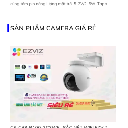
cùng tấm pin năng lượng mặt trời 5. 2V/2. 5W. Tapo
C460 KIT cũng hỗ trợ quan sát ban đêm màu với cảm
biến Starlight, tầm nhìn lên đến 15 m
SẢN PHẨM CAMERA GIÁ RẺ
CS-CB8-R100-2C3WFL SẮC NÉT WIFI EZVIZ