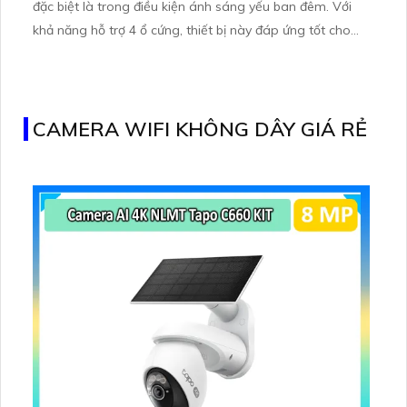
đặc biệt là trong điều kiện ánh sáng yếu ban đêm. Với
khả năng hỗ trợ 4 ổ cứng, thiết bị này đáp ứng tốt cho
các công trình lớn. Được trang bị công nghệ IP POE giúp
không bị giảm chất lượng hình ảnh, cấp nguồn qua RJ45
giúp tiết kiệm và dễ dàng lắp đặt
CAMERA WIFI KHÔNG DÂY GIÁ RẺ