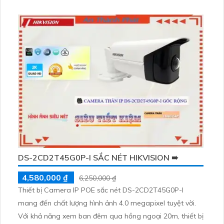
AHD, CVI, TVI, BCS, độ bền và chất lượng hình ảnh được
nâng cao
DS-2CD2T45G0P-I SẮC NÉT HIKVISION ➠
4,580,000 ₫
6,250,000 ₫
Thiết bị Camera IP POE sắc nét DS-2CD2T45G0P-I
mang đến chất lượng hình ảnh 4.0 megapixel tuyệt vời.
Với khả năng xem ban đêm qua hồng ngoại 20m, thiết bị