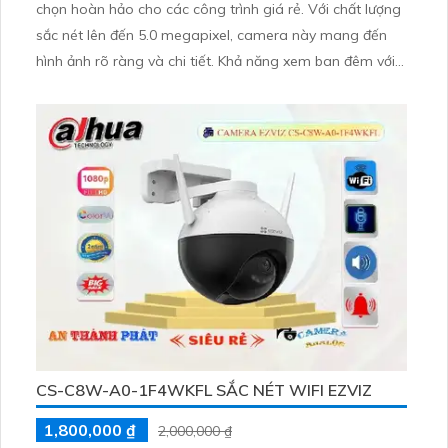
chọn hoàn hảo cho các công trình giá rẻ. Với chất lượng
sắc nét lên đến 5.0 megapixel, camera này mang đến
hình ảnh rõ ràng và chi tiết. Khả năng xem ban đêm với
hồng ngoại 30m, cùng công nghệ IP Wifi đảm bảo
không giảm chất lượng
CS-C8W-A0-1F4WKFL SẮC NÉT WIFI EZVIZ
1,800,000 ₫
2,000,000 ₫