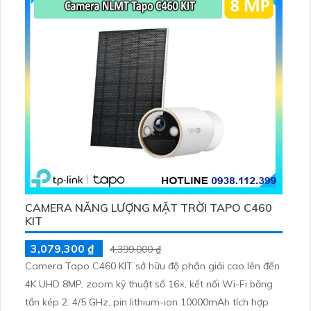
phòng nhỏ.
CAMERA NĂNG LƯỢNG MẶT TRỜI TAPO C460
KIT
3,079,300 ₫
4,399,000 ₫
Camera Tapo C460 KIT sở hữu độ phân giải cao lên đến
4K UHD 8MP, zoom kỹ thuật số 16×, kết nối Wi-Fi băng
tần kép 2. 4/5 GHz, pin lithium-ion 10000mAh tích hợp