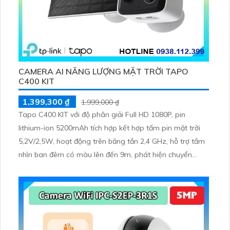
CAMERA AI NĂNG LƯỢNG MẶT TRỜI TAPO
C400 KIT
1,399,300 ₫
1,999,000 ₫
Tapo C400 KIT với độ phân giải Full HD 1080P, pin
lithium-ion 5200mAh tích hợp kết hợp tấm pin mặt trời
5,2V/2,5W, hoạt động trên băng tần 2,4 GHz, hỗ trợ tầm
nhìn ban đêm có màu lên đến 9m, phát hiện chuyển
động và con người bằng AI, đồng thời lưu trữ dữ liệu qua
thẻ microSD lên đến 512GB