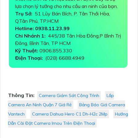
lựa chọn lý tưởng cho nhu cầu an ninh của bạn.
Trụ Sở:
51 Lũy Bán Bích, P. Tân Thới Hòa,
Q.Tân Phú, TP.HCM
Hotline: 0938.11.23.99
Chi Nhánh 1:
445/38 Tân Hòa Đông,P Bình Trị
Đông, Bình Tân, TP HCM
Kỹ Thuật:
0906.855.330
Điện Thoại:
(028) 6688.4949
Thông Tin:
Camera Giám Sát Công Trình
Lắp
Camera An Ninh Quận 7 Giá Rẻ
Bảng Báo Giá Camera
Vantech
Camera Dahua Hero C1 Dh-H2c 2Mp
Hướng
Dẫn Cài Đặt Camera Imou Trên Điện Thoại