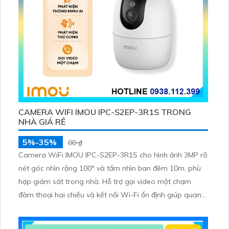
CAMERA WIFI IMOU IPC-S2EP-3R1S TRONG
NHÀ GIÁ RẺ
5%-35%
00 ₫
Camera WiFi IMOU IPC-S2EP-3R1S cho hình ảnh 3MP rõ
nét góc nhìn rộng 100° và tầm nhìn ban đêm 10m, phù
hợp giám sát trong nhà. Hỗ trợ gọi video một chạm
đàm thoại hai chiều và kết nối Wi-Fi ổn định giúp quan
sát từ xa. Lưu trữ linh hoạt qua thẻ microSD tối đa
256GB hoặc lưu đám mây dễ lắp đặt cho gia đình và văn