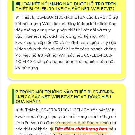
🗨️ LOẠI KẾT NỐI MẠNG NÀO ĐƯỢC HỖ TRỢ TRÊN
THIẾT BỊ CS-EB-R0-1KFLGA SẮC NÉT WIFI EZVIZ?
️🎉 Thiết bị CS-EB8-R100-1K3FL4GA của Ezviz hỗ trợ
kết nối mạng Wifi sắc nét. Đây là loại kết nối không
dây thông dụng cho phép thiết bị kết nối và truy
cập internet một cách dễ dàng và tiện lợi. WiFi
Ezviz cung cấp tốc độ và ổn định cao, giúp truy cập
video và hình ảnh từ thiết bị một cách nhanh chóng.
Với việc hỗ trợ kết nối Wifi sắc nét, CS-EB8-R100-
1K3FL4GA sẽ giúp người dùng trải nghiệm tốt nhất
khi sử dụng.
️❓ TRONG MÔI TRƯỜNG NÀO THIẾT BỊ CS-EB-R0-
1KFLGA SẮC NÉT WIFI EZVIZ HOẠT ĐỘNG HIỆU
QUẢ NHẤT?
️👩‍👩 Thiết bị CS-EB8-R100-1K3FL4GA sắc nét Wifi
Ezviz hoạt động hiệu quả nhất trong môi trường có
tín hiệu Wifi ổn định và mạnh mẽ, không bị nhiễu từ
các thiết bị khác. 💲
Đặc điểm chất lượng hơn
nếu