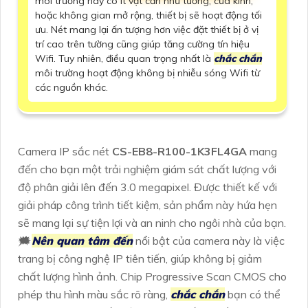
môi trường này có ít vật cản như tường, cửa kính,
hoặc không gian mở rộng, thiết bị sẽ hoạt động tối
ưu. Nét mang lại ấn tượng hơn việc đặt thiết bị ở vị
trí cao trên tường cũng giúp tăng cường tín hiệu
Wifi. Tuy nhiên, điều quan trọng nhất là
chắc chắn
môi trường hoạt động không bị nhiễu sóng Wifi từ
các nguồn khác.
Camera IP sắc nét
CS-EB8-R100-1K3FL4GA
mang
đến cho bạn một trải nghiệm giám sát chất lượng với
độ phân giải lên đến 3.0 megapixel. Được thiết kế với
giải pháp công trình tiết kiệm, sản phẩm này hứa hẹn
sẽ mang lại sự tiện lợi và an ninh cho ngôi nhà của bạn.
🗯️
Nên quan tâm đến
nổi bật của camera này là việc
trang bị công nghệ IP tiên tiến, giúp không bị giảm
chất lượng hình ảnh. Chip Progressive Scan CMOS cho
phép thu hình màu sắc rõ ràng,
chắc chắn
bạn có thể