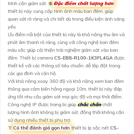
trình cần giám sát. 💲
Đặc điểm chất lượng hơn
thiết bị này cung cấp hình ảnh màu ban đêm, giúp
quan sát rõ ràng và chi tiết dù trong điều kiện ánh sáng
yếu.
Ưu điểm nổi bật của thiết bị này là khả năng thu âm và
phát âm thanh rõ ràng, cùng với công nghệ ban đêm
màu sắc giúp cải thiện trải nghiệm giám sát vào ban
đêm. Thiết bị camera
CS-EB8-R100-1K3FL4GA
được
thiết kế với các thông số tiêu chuẩn, dễ lắp đặt trong
các gia đình và căn hộ.
Với khả năng xoay 360 độ và khả năng xem ban đêm
thông qua cảm biến hồng ngoại 10m, thiết bị này đáp
ứng tốt nhu cầu giám sát mọi góc độ và mọi thời điểm.
Công nghệ IP được trang bị giúp
chắc chắn
chất
lượng hình ảnh không bị giảm sút, đồng thời không cần
sử dụng nhiều thiết bị phụ trợ.
️🏅️
Có thể đánh giá gọn hơn
thiết bị Ip sắc nét
CS-