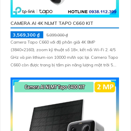
CAMERA AI 4K NLMT TAPO C660 KIT
3,569,300 ₫
5,099,000 ₫
Camera Tapo C660 với độ phân giải 4K 8MP
(3840×2160), zoom kỹ thuật số 18×, kết nối Wi-Fi 2. 4/5
GHz và pin lithium-ion 10000 mAh sạc lại. Camera Tapo
C660 còn được trang bị tấm pin năng lượng mặt trời 5.
2V 2. 5W, tích hợp AI phát hiện người, thú cưng, phương
tiện, lưu trữ thẻ microSD tối đa 512 GB