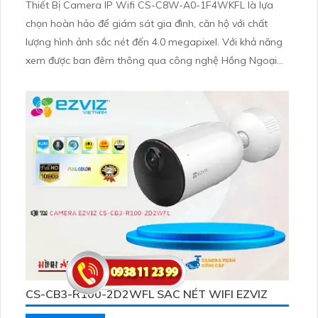
Thiết Bị Camera IP Wifi CS-C8W-A0-1F4WKFL là lựa
chọn hoàn hảo để giám sát gia đình, căn hộ với chất
lượng hình ảnh sắc nét đến 4.0 megapixel. Với khả năng
xem được ban đêm thông qua công nghệ Hồng Ngoại
30m, camera này mang đến sự an tâm cho bạn. Được
trang bị công nghệ IP Wifi, không bị giảm chất lượng
truyền tải, cho phép xem màu ban đêm
CS-CB3-R100-2D2WFL SẮC NÉT WIFI EZVIZ