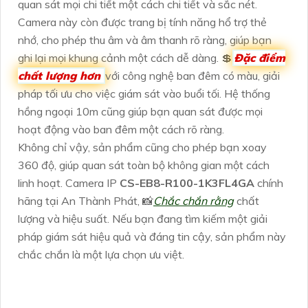
quan sát mọi chi tiết một cách chi tiết và sắc nét.
Camera này còn được trang bị tính năng hổ trợ thẻ
nhớ, cho phép thu âm và âm thanh rõ ràng, giúp bạn
ghi lại mọi khung cảnh một cách dễ dàng. 💲
Đặc điểm
chất lượng hơn
với công nghệ ban đêm có màu, giải
pháp tối ưu cho việc giám sát vào buổi tối. Hệ thống
hồng ngoại 10m cũng giúp bạn quan sát được mọi
hoạt động vào ban đêm một cách rõ ràng.
Không chỉ vậy, sản phẩm cũng cho phép bạn xoay
360 độ, giúp quan sát toàn bộ không gian một cách
linh hoạt. Camera IP
CS-EB8-R100-1K3FL4GA
chính
hãng tại An Thành Phát, 📸
Chắc chắn rằng
chất
lượng và hiệu suất. Nếu bạn đang tìm kiếm một giải
pháp giám sát hiệu quả và đáng tin cậy, sản phẩm này
chắc chắn là một lựa chọn ưu việt.