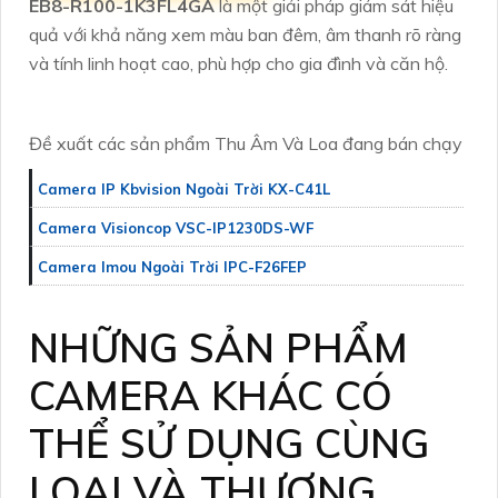
EB8-R100-1K3FL4GA
là một giải pháp giám sát hiệu
quả với khả năng xem màu ban đêm, âm thanh rõ ràng
và tính linh hoạt cao, phù hợp cho gia đình và căn hộ.
Đề xuất các sản phẩm Thu Âm Và Loa đang bán chạy
Camera IP Kbvision Ngoài Trời KX-C41L
Camera Visioncop VSC-IP1230DS-WF
Camera Imou Ngoài Trời IPC-F26FEP
NHỮNG SẢN PHẨM
CAMERA KHÁC CÓ
THỂ SỬ DỤNG CÙNG
LOẠI VÀ THƯƠNG