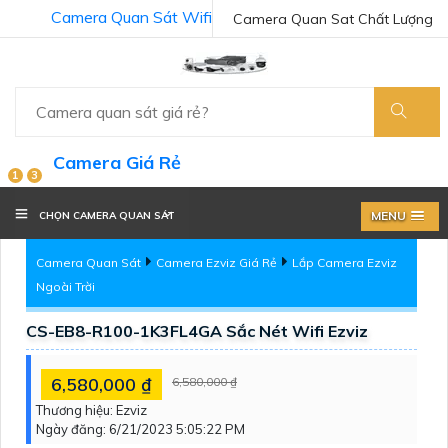
Camera Quan Sát Wifi
Camera Quan Sat Chất Lượng
Camera Giá Rẻ
1
3
MENU
CHỌN CAMERA QUAN SÁT
Camera Quan Sát
Camera Ezviz Giá Rẻ
Lắp Camera Ezviz
Ngoài Trời
CS-EB8-R100-1K3FL4GA Sắc Nét Wifi Ezviz
6,580,000 ₫
6,580,000 ₫
Thương hiệu:
Ezviz
Ngày đăng:
6/21/2023 5:05:22 PM