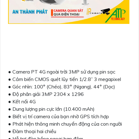
● Camera PT 4G ngoài trời 3MP sử dụng pin sạc
● Cảm biến CMOS quét lũy tiến 1/2.8” 3 megapixel
● Góc nhìn: 100° (Chéo), 83° (Ngang), 44° (Dọc)
● Độ phân giải 3MP 2304 x 1296
● Kết nối 4G
● Dung lượng pin cực lớn (10.400 mAh)
● Biết vị trí camera của bạn nhờ GPS tích hợp
● Phát hiện thông minh chuyển động của con người
● Đàm thoại hai chiều
● Hỗ trợ đèn hồng ngoại ban đêm