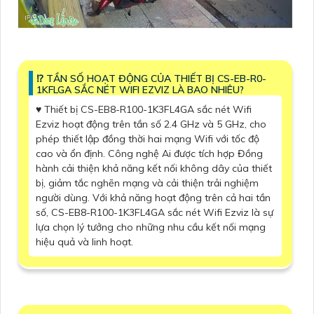
⁉️ TẦN SỐ HOẠT ĐỘNG CỦA THIẾT BỊ CS-EB-R0-
1KFLGA SẮC NÉT WIFI EZVIZ LÀ BAO NHIÊU?
♥️ Thiết bị CS-EB8-R100-1K3FL4GA sắc nét Wifi
Ezviz hoạt động trên tần số 2.4 GHz và 5 GHz, cho
phép thiết lập đồng thời hai mạng Wifi với tốc độ
cao và ổn định. Công nghệ Ai được tích hợp Đồng
hành cải thiện khả năng kết nối không dây của thiết
bị, giảm tắc nghẽn mạng và cải thiện trải nghiệm
người dùng. Với khả năng hoạt động trên cả hai tần
số, CS-EB8-R100-1K3FL4GA sắc nét Wifi Ezviz là sự
lựa chọn lý tưởng cho những nhu cầu kết nối mạng
hiệu quả và linh hoạt.