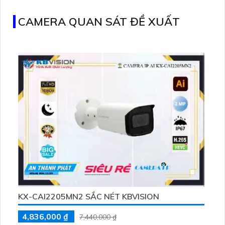
CAMERA QUAN SÁT ĐỀ XUẤT
KX-CAI2205MN2 SẮC NÉT KBVISION
4,836,000 ₫
7,440,000 ₫