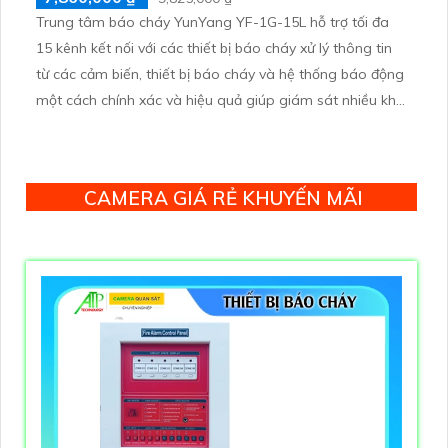
Trung tâm báo cháy YunYang YF-1G-15L hỗ trợ tối đa
15 kênh kết nối với các thiết bị báo cháy xử lý thông tin
từ các cảm biến, thiết bị báo cháy và hệ thống báo động
một cách chính xác và hiệu quả giúp giám sát nhiều khu
vực trong cùng một lúc phù hợp cho các tòa nhà lớn,
khu công nghiệp, hoặc các công trình yêu cầu phân chia
khu vực bảo vệ riêng biệt.
CAMERA GIÁ RẺ KHUYẾN MÃI