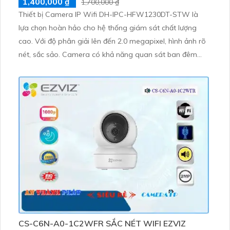
1,400,000 ₫
1,700,000 ₫
Thiết bị Camera IP Wifi DH-IPC-HFW1230DT-STW là
lựa chọn hoàn hảo cho hệ thống giám sát chất lượng
cao. Với độ phân giải lên đến 2.0 megapixel, hình ảnh rõ
nét, sắc sảo. Camera có khả năng quan sát ban đêm
thông qua công nghệ Hồng Ngoại 30m
CS-C6N-A0-1C2WFR SẮC NÉT WIFI EZVIZ