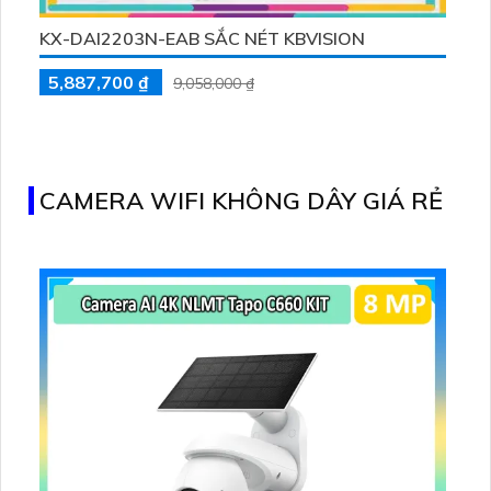
KX-DAI2203N-EAB SẮC NÉT KBVISION
5,887,700 ₫
9,058,000 ₫
CAMERA WIFI KHÔNG DÂY GIÁ RẺ