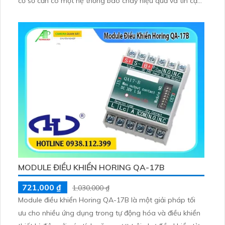
cơ sở cần có một hệ thống báo cháy hiệu quả và tin cậy
Với 10 kênh trung tâm có khả năng kết nối và giám sát
đồng thời nhiều thiết bị báo cháy từ nhiều khu vực khác
nhau muốn đảm bảo sự an toàn tối đa cho con người và
tài sản.
MODULE ĐIỀU KHIỂN HORING QA-17B
721,000 ₫
1,030,000 ₫
Module điều khiển Horing QA-17B là một giải pháp tối
ưu cho nhiều ứng dụng trong tự động hóa và điều khiển