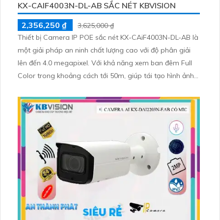
KX-CAIF4003N-DL-AB SẮC NÉT KBVISION
2,356,250 ₫
3,625,000 ₫
Thiết bị Camera IP POE sắc nét KX-CAiF4003N-DL-AB là
một giải pháp an ninh chất lượng cao với độ phân giải
lên đến 4.0 megapixel. Với khả năng xem ban đêm Full
Color trong khoảng cách tới 50m, giúp tái tạo hình ảnh
rõ nét như ban ngày. Thiết bị được trang bị công nghệ IP
POE tiên tiến, không bị giảm chất lượng truyền tải dữ liệu