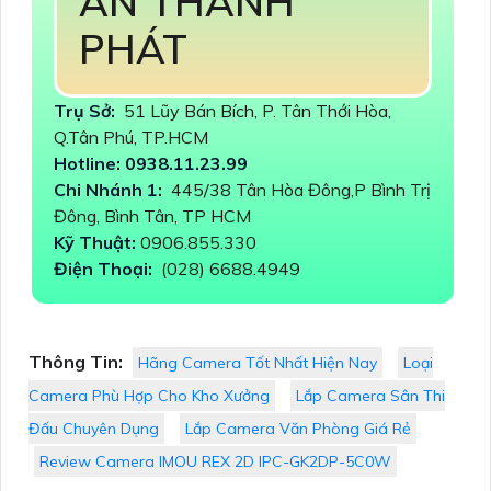
AN THÀNH
PHÁT
Trụ Sở:
51 Lũy Bán Bích, P. Tân Thới Hòa,
Q.Tân Phú, TP.HCM
Hotline: 0938.11.23.99
Chi Nhánh 1:
445/38 Tân Hòa Đông,P Bình Trị
Đông, Bình Tân, TP HCM
Kỹ Thuật:
0906.855.330
Điện Thoại:
(028) 6688.4949
Thông Tin:
Hãng Camera Tốt Nhất Hiện Nay
Loại
Camera Phù Hợp Cho Kho Xưởng
Lắp Camera Sân Thi
Đấu Chuyên Dụng
Lắp Camera Văn Phòng Giá Rẻ
Review Camera IMOU REX 2D IPC-GK2DP-5C0W