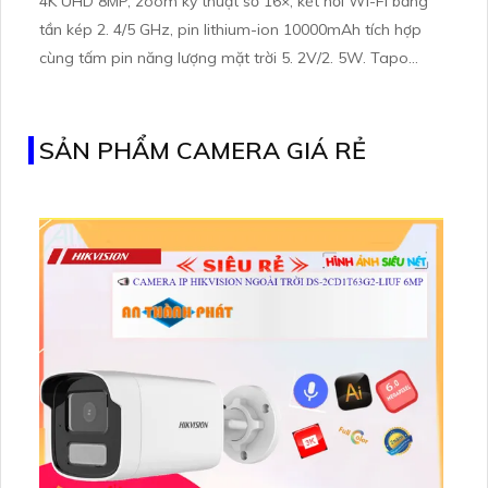
4K UHD 8MP, zoom kỹ thuật số 16×, kết nối Wi-Fi băng
tần kép 2. 4/5 GHz, pin lithium-ion 10000mAh tích hợp
cùng tấm pin năng lượng mặt trời 5. 2V/2. 5W. Tapo
C460 KIT cũng hỗ trợ quan sát ban đêm màu với cảm
biến Starlight, tầm nhìn lên đến 15 m
SẢN PHẨM CAMERA GIÁ RẺ