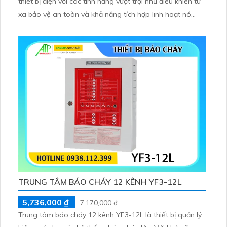
thiết bị điện với các tính năng vượt trội như điều khiển từ
xa bảo vệ an toàn và khả năng tích hợp linh hoạt nó
giúp các doanh nghiệp và cá nhân tiết kiệm chi phí
nâng cao hiệu suất và độ chính xác trong công việc.
TRUNG TÂM BÁO CHÁY 12 KÊNH YF3-12L
5,736,000 ₫
7,170,000 ₫
Trung tâm báo cháy 12 kênh YF3-12L là thiết bị quản lý