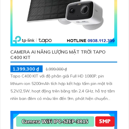
CAMERA AI NĂNG LƯỢNG MẶT TRỜI TAPO
C400 KIT
1,399,300 ₫
1,999,000 ₫
Tapo C400 KIT với độ phân giải Full HD 1080P, pin
lithium-ion 5200mAh tích hợp kết hợp tấm pin mặt trời
5,2V/2,5W, hoạt động trên băng tần 2,4 GHz, hỗ trợ tầm
nhìn ban đêm có màu lên đến 9m, phát hiện chuyển
động và con người bằng AI, đồng thời lưu trữ dữ liệu qua
thẻ microSD lên đến 512GB