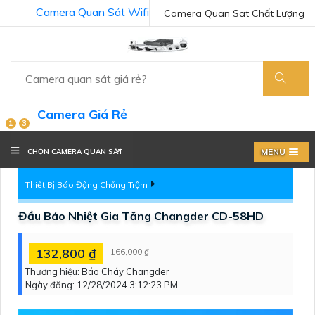
Camera Quan Sát Wifi
Camera Quan Sat Chất Lượng
Camera Giá Rẻ
1
3
MENU
CHỌN CAMERA QUAN SÁT
Thiết Bị Báo Động Chống Trộm
Đầu Báo Nhiệt Gia Tăng Changder CD-58HD
132,800 ₫
166,000 ₫
Thương hiệu:
Báo Cháy Changder
Ngày đăng:
12/28/2024 3:12:23 PM