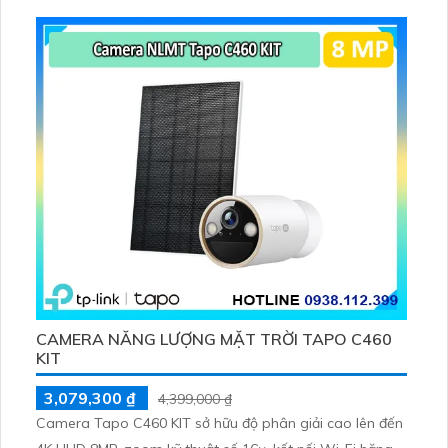
256GB hoặc lưu đám mây dễ lắp đặt cho gia đình và văn
phòng nhỏ.
CAMERA NĂNG LƯỢNG MẶT TRỜI TAPO C460
KIT
3,079,300 ₫
4,399,000 ₫
Camera Tapo C460 KIT sở hữu độ phân giải cao lên đến