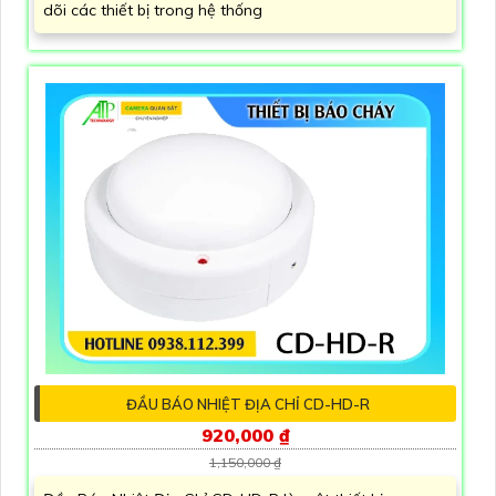
dõi các thiết bị trong hệ thống
ĐẦU BÁO NHIỆT ĐỊA CHỈ CD-HD-R
920,000 ₫
1,150,000 ₫