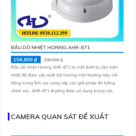
ĐẦU DÒ NHIỆT HORING AHR-871
156,800 ₫
196,000 ₫
Đầu dò nhiệt Horing AHR-871 là một thiết bị cảm biến
nhiệt độ được sản xuất bởi Horing một thương hiệu nổi
tiếng trong lĩnh vực cung cấp các giải pháp đo lường
chính xác. AHR-871 thường được sử dụng trong các
ngành công nghiệp như chế biến thực phẩm,dược phẩm
sản xuất và tự động hóa nơi yêu cầu đo đạc nhiệt độ
chính xác và ổn định.
CAMERA QUAN SÁT ĐỀ XUẤT