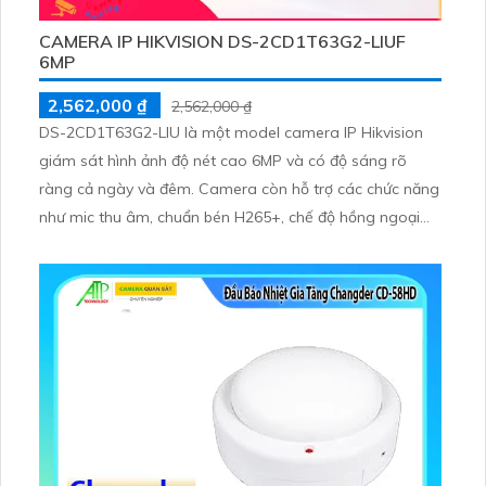
CAMERA IP HIKVISION DS-2CD1T63G2-LIUF
6MP
2,562,000 ₫
2,562,000 ₫
DS-2CD1T63G2-LIU là một model camera IP Hikvision
giám sát hình ảnh độ nét cao 6MP và có độ sáng rõ
ràng cả ngày và đêm. Camera còn hỗ trợ các chức năng
như mic thu âm, chuẩn bén H265+, chế độ hồng ngoại
lên đến 50m và hỗ trợ thẻ nhớ 512GB giúp hỗ trợ giám
sát và bảo vệ an ninh hiệu quả.