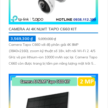
CAMERA AI 4K NLMT TAPO C660 KIT
3,569,300 ₫
5,099,000 ₫
Camera Tapo C660 với độ phân giải 4K 8MP
(3840×2160), zoom kỹ thuật số 18×, kết nối Wi-Fi 2. 4/5
GHz và pin lithium-ion 10000 mAh sạc lại. Camera Tapo
C660 còn được trang bị tấm pin năng lượng mặt trời 5.
2V 2. 5W, tích hợp AI phát hiện người, thú cưng, phương
tiện, lưu trữ thẻ microSD tối đa 512 GB