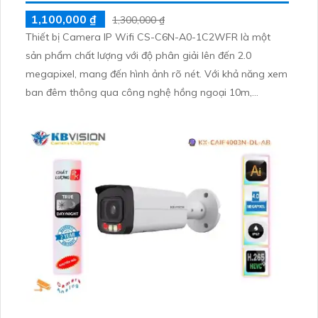
1,100,000 ₫
1,300,000 ₫
Thiết bị Camera IP Wifi CS-C6N-A0-1C2WFR là một
sản phẩm chất lượng với độ phân giải lên đến 2.0
megapixel, mang đến hình ảnh rõ nét. Với khả năng xem
ban đêm thông qua công nghệ hồng ngoại 10m,
camera này được trang bị IP Wifi giúp truy cập dễ dàng
mà không giảm chất lượng. Hơn nữa, với công nghệ
hồng ngoại EXIR, giúp camera hoạt động hiệu quả