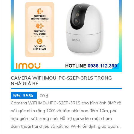
CAMERA WIFI IMOU IPC-S2EP-3R1S TRONG
NHÀ GIÁ RẺ
5%-35%
00 ₫
Camera WiFi IMOU IPC-S2EP-3R1S cho hình ảnh 3MP rõ
nét góc nhìn rộng 100° và tầm nhìn ban đêm 10m, phù
hợp giám sát trong nhà. Hỗ trợ gọi video một chạm
đàm thoại hai chiều và kết nối Wi-Fi ổn định giúp quan
sát từ xa. Lưu trữ linh hoạt qua thẻ microSD tối đa