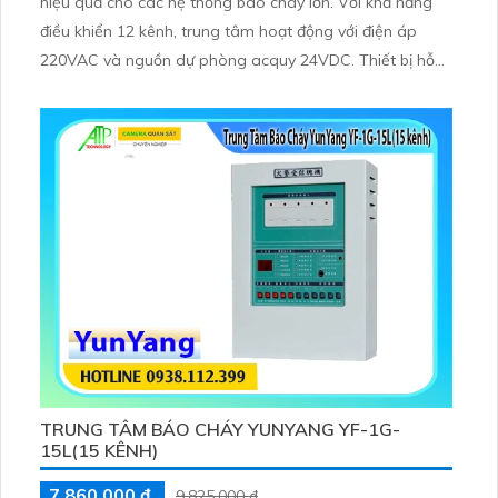
hiệu quả cho các hệ thống báo cháy lớn. Với khả năng
điều khiển 12 kênh, trung tâm hoạt động với điện áp
220VAC và nguồn dự phòng acquy 24VDC. Thiết bị hỗ
trợ tính năng cô lập zone, kết nối với hiển thị phụ, giúp
giám sát và xử lý sự cố nhanh chóng.
TRUNG TÂM BÁO CHÁY YUNYANG YF-1G-
15L(15 KÊNH)
7,860,000 ₫
9,825,000 ₫