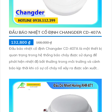
ĐẦU BÁO NHIỆT CỐ ĐỊNH CHANGDER CD-407A
132,800 ₫
166,000 ₫
Đầu báo nhiệt cố định Changder CD-407A là một thiết bị
quan trọng trong hệ thống báo cháy được sử dụng để
phát hiện nhiệt độ bất thường trong môi trường và cảnh
báo kịp thời khi có sự cố cháy nổ xảy ra được sản xuất
bởi Changder một thương hiệu nổi tiếng chuyên cung
cấp các thiết bị an toàn bảo vệ trong lĩnh vực phòng
cháy chữa cháy.