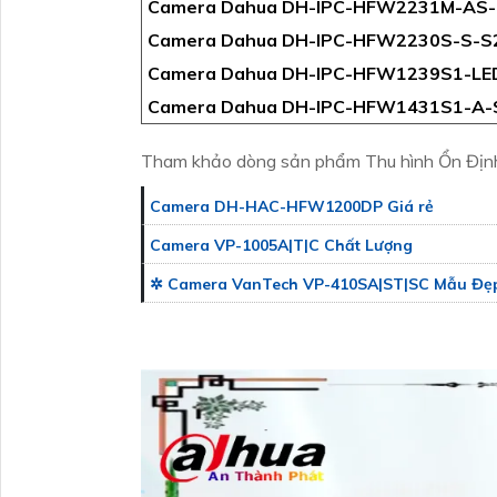
Camera Dahua DH-IPC-HFW2231M-AS-
Camera Dahua DH-IPC-HFW2230S-S-S
Camera Dahua DH-IPC-HFW1239S1-LE
Camera Dahua DH-IPC-HFW1431S1-A-
Tham khảo dòng sản phẩm Thu hình Ổn Định 
Camera DH-HAC-HFW1200DP Giá rẻ
Camera VP-1005A|T|C Chất Lượng
✲ Camera VanTech VP-410SA|ST|SC Mẫu Đẹ