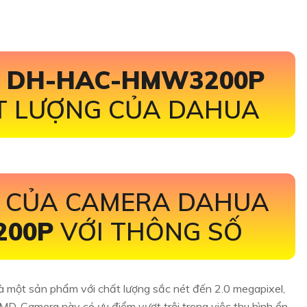
A
DH-HAC-HMW3200P
T LƯỢNG CỦA DAHUA
M CỦA CAMERA DAHUA
200P
VỚI THÔNG SỐ
là một sản phẩm với chất lượng sắc nét đến 2.0 megapixel,
D. Camera này có ưu điểm vượt trội trong việc thu hình ổn