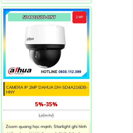
CAMERA IP 2MP DAHUA DH-SD4A216DB-
HNY
5%-35%
Liên hệ
Zoom quang học mạnh, Starlight ghi hình