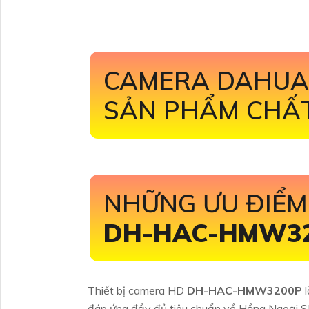
CAMERA DAHU
SẢN PHẨM CHẤ
NHỮNG ƯU ĐIỂ
DH-HAC-HMW3
Thiết bị camera HD
DH-HAC-HMW3200P
đáp ứng đầy đủ tiêu chuẩn về Hồng Ngoại SM