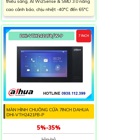
thiếu sáng, AI WizSense & SMD 3.0 nâng
cao cảnh báo, chịu nhiệt -40°C đến 65°C
MÀN HÌNH CHUÔNG CỬA 7INCH DAHUA
DHI-VTH2421FB-P
5%-35%
liên hệ