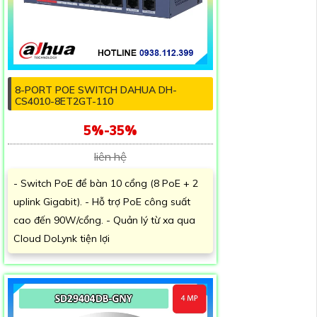
8-PORT POE SWITCH DAHUA DH-
CS4010-8ET2GT-110
5%-35%
liên hệ
- Switch PoE để bàn 10 cổng (8 PoE + 2
uplink Gigabit). - Hỗ trợ PoE công suất
cao đến 90W/cổng. - Quản lý từ xa qua
Cloud DoLynk tiện lợi