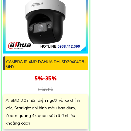
CAMERA IP 4MP DAHUA DH-SD29404DB-
GNY
5%-35%
Liên hệ
AI SMD 3.0 nhận diện người và xe chính
xác, Starlight ghi hình màu ban đêm,
Zoom quang 4x quan sát rõ ở nhiều
khoảng cách