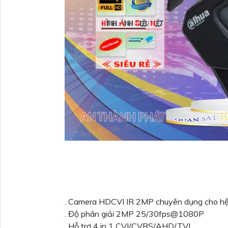
. Camera HDCVI IR 2MP chuyên dụng cho hệ
. Độ phân giải 2MP 25/30fps@1080P
. Hỗ trợ 4 in 1 CVI/CVBS/AHD/TVI