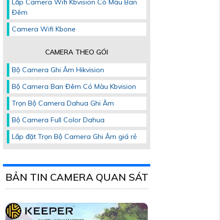
Lắp Camera Wifi Kbvision Có Màu Ban
Đêm
Camera Wifi Kbone
CAMERA THEO GÓI
Bộ Camera Ghi Âm Hikvision
Bộ Camera Ban Đêm Có Màu Kbvision
Trọn Bộ Camera Dahua Ghi Âm
Bộ Camera Full Color Dahua
Lắp đặt Trọn Bộ Camera Ghi Âm giá rẻ
BẢN TIN CAMERA QUAN SÁT