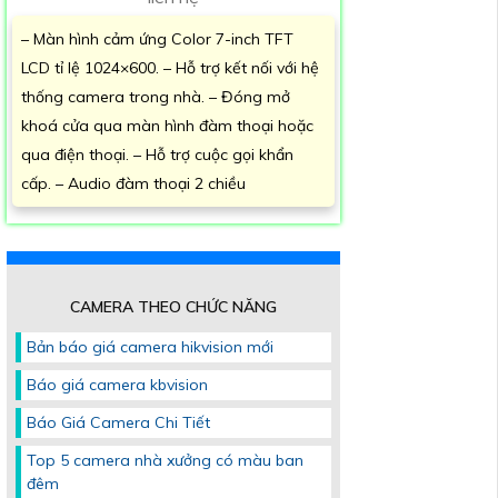
– Màn hình cảm ứng Color 7-inch TFT
LCD tỉ lệ 1024×600. – Hỗ trợ kết nối với hệ
thống camera trong nhà. – Đóng mở
khoá cửa qua màn hình đàm thoại hoặc
qua điện thoại. – Hỗ trợ cuộc gọi khẩn
cấp. – Audio đàm thoại 2 chiều
CAMERA THEO CHỨC NĂNG
Bản báo giá camera hikvision mới
Báo giá camera kbvision
Báo Giá Camera Chi Tiết
Top 5 camera nhà xưởng có màu ban
đêm