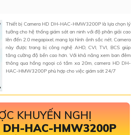
Thiết bị Camera HD DH-HAC-HMW3200P là lựa chọn lý
tưởng cho hệ thống giám sát an ninh với độ phân giải cao
lên đến 2.0 megapixel, mang lại hình ảnh sắc nét. Camera
này được trang bị công nghệ AHD, CVI, TVI, BCS giúp
tăng cường độ bền cao hơn. Với khả năng xem ban đêm
thông qua hồng ngoại có tầm xa 20m, camera HD DH-
HAC-HMW3200P phù hợp cho việc giám sát 24/7
ỢC KHUYẾN NGHỊ
A
DH-HAC-HMW3200P