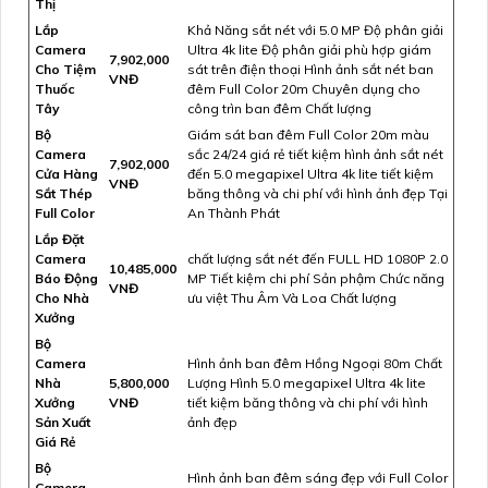
Thị
Lắp
Khả Năng sắt nét với 5.0 MP Độ phân giải
Camera
Ultra 4k lite Độ phân giải phù hợp giám
7,902,000
Cho Tiệm
sát trên điện thoại Hình ảnh sắt nét ban
VNĐ
Thuốc
đêm Full Color 20m Chuyên dụng cho
Tây
công trìn ban đêm Chất lượng
Bộ
Giám sát ban đêm Full Color 20m màu
Camera
sắc 24/24 giá rẻ tiết kiệm hình ảnh sắt nét
7,902,000
Cửa Hàng
đến 5.0 megapixel Ultra 4k lite tiết kiệm
VNĐ
Sắt Thép
băng thông và chi phí với hình ảnh đẹp Tại
Full Color
An Thành Phát
Lắp Đặt
Camera
chất lượng sắt nét đến FULL HD 1080P 2.0
10,485,000
Báo Động
MP Tiết kiệm chi phí Sản phậm Chức năng
VNĐ
Cho Nhà
ưu việt Thu Âm Và Loa Chất lượng
Xưởng
Bộ
Camera
Hình ảnh ban đêm Hồng Ngoại 80m Chất
Nhà
5,800,000
Lượng Hình 5.0 megapixel Ultra 4k lite
Xưởng
VNĐ
tiết kiệm băng thông và chi phí với hình
Sản Xuất
ảnh đẹp
Giá Rẻ
Bộ
Hình ảnh ban đêm sáng đẹp với Full Color
Camera