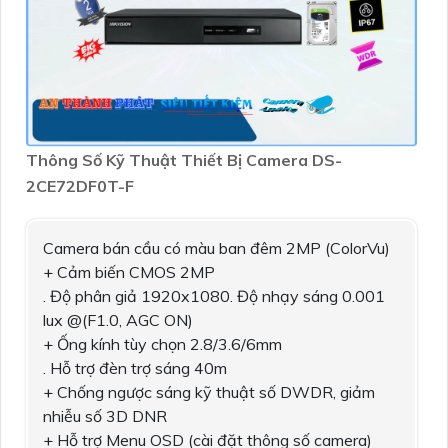
Thông Số Kỹ Thuật Thiết Bị Camera DS-
2CE72DF0T-F
Camera bán cầu có màu ban đêm 2MP (ColorVu)
+ Cảm biến CMOS 2MP
. Độ phân giả 1920x1080. Độ nhạy sáng 0.001
lux @(F1.0, AGC ON)
+ Ống kính tùy chọn 2.8/3.6/6mm
. Hỗ trợ đèn trợ sáng 40m
+ Chống ngược sáng kỹ thuật số DWDR, giảm
nhiễu số 3D DNR
+ Hỗ trợ Menu OSD (cài đặt thông số camera)