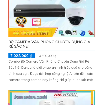
BỘ CAMERA VĂN PHÒNG CHUYÊN DỤNG GIÁ
RẺ SĂC NÉT
7,028,000 ₫
10,600,000 ₫
Combo Bộ Camera Văn Phòng Chuyên Dụng Giá Rẻ
Săc Nét Dahua là giải pháp an ninh hiệu quả cho công
trình của bạn. Được tích hợp công nghệ AI tiên tiến, các
camera trong combo này không chỉ giúp quan sát một
cách rõ nét mà còn có khả năng nhận diện và phát hiện
chuyển động, giảm thiểu các vấn đề liên quan đến an
ninh.