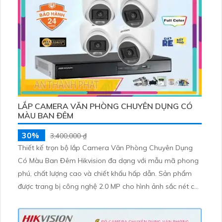
LẮP CAMERA VĂN PHÒNG CHUYÊN DỤNG CÓ
MÀU BAN ĐÊM
30%
3,400,000 ₫
Thiết kế trọn bộ lắp Camera Văn Phòng Chuyên Dụng
Có Màu Ban Đêm Hikvision đa dạng với mẫu mã phong
phú, chất lượng cao và chiết khấu hấp dẫn. Sản phẩm
được trang bị công nghệ 2.0 MP cho hình ảnh sắc nét cả
ngày và đêm. Hikvision mang đến sự an tâm cho việc
giám sát văn phòng, đảm bảo an ninh cho môi trường