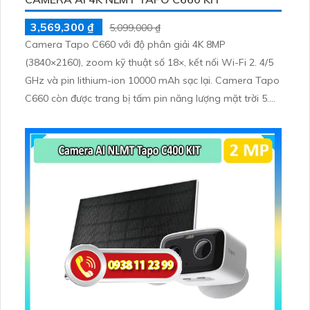
3,569,300 ₫
5,099,000 ₫
Camera Tapo C660 với độ phân giải 4K 8MP
(3840×2160), zoom kỹ thuật số 18×, kết nối Wi-Fi 2. 4/5
GHz và pin lithium-ion 10000 mAh sạc lại. Camera Tapo
C660 còn được trang bị tấm pin năng lượng mặt trời 5.
2V 2. 5W, tích hợp AI phát hiện người, thú cưng, phương
tiện, lưu trữ thẻ microSD tối đa 512 GB