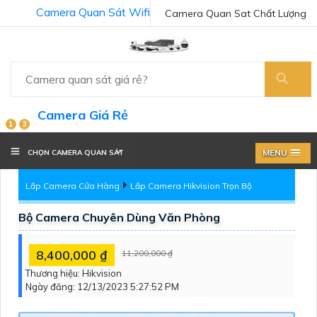
Camera Quan Sát Wifi
Camera Quan Sat Chất Lượng
Camera Giá Rẻ
1
3
MENU
CHỌN CAMERA QUAN SÁT
Lắp Camera Cửa Hàng
Lắp Camera Hikvision Trọn Bộ
Bộ Camera Chuyên Dùng Văn Phòng
8,400,000 ₫
11,200,000 ₫
Thương hiệu:
Hikvision
Ngày đăng:
12/13/2023 5:27:52 PM