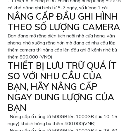
- 1 thiết bị ổ cứng HDD chính hãng dung lượng 500GB
có khả năng ghi hình từ 5-7 ngày, số lượng 1 cái
NÂNG CẤP ĐẦU GHI HÌNH
THEO SỐ LƯỢNG CAMERA
Bạn đang mở rộng diện tích ngôi nhà cửa hàng, văn
phòng, nhà xưởng rộng hơn mà đang có nhu cầu lắp
thêm camera thì nâng cấp lên đầu ghi 8 kênh nhé bù
thêm 800.000 (VNĐ)
THIẾT BỊ LƯU TRỮ QUÁ ÍT
SO VỚI NHU CẦU CỦA
BẠN, HÃY NÂNG CẤP
NGAY DUNG LƯỢNG CỦA
BẠN
-Nâng cấp ổ cứng từ 500GB lên 1000GB (lưu 10-15
ngày) khách hàng bù thêm 400.000(VNĐ)
-Nâng cấp ổ cứng từ 500GB lên 2000GB (lưu 28-30