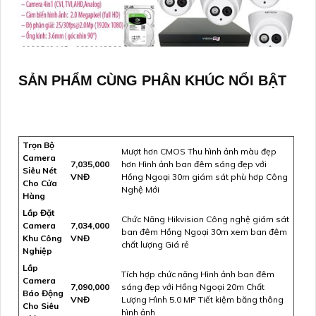
SẢN PHẨM CÙNG PHÂN KHÚC NỔI BẬT
Trọn Bộ
Mượt hơn CMOS Thu hình ảnh màu đẹp
Camera
7,035,000
hơn Hình ảnh ban đêm sáng đẹp với
Siêu Nét
VNĐ
Hồng Ngoại 30m giám sát phù hơp Công
Cho Cửa
Nghệ Mới
Hàng
Lắp Đặt
Chức Năng Hikvision Công nghệ giám sát
Camera
7,034,000
ban đêm Hồng Ngoại 30m xem ban đêm
Khu Công
VNĐ
chất lượng Giá rẻ
Nghiệp
Lắp
Tích hợp chức năng Hình ảnh ban đêm
Camera
7,090,000
sáng đẹp với Hồng Ngoại 20m Chất
Báo Động
VNĐ
Lượng Hình 5.0 MP Tiết kiệm băng thông
Cho Siêu
hình ảnh