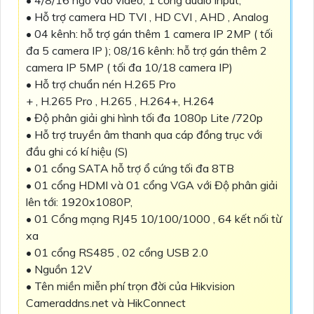
• Hỗ trợ camera HD TVI , HD CVI , AHD , Analog
• 04 kênh: hỗ trợ gán thêm 1 camera IP 2MP ( tối
đa 5 camera IP ); 08/16 kênh: hỗ trợ gán thêm 2
camera IP 5MP ( tối đa 10/18 camera IP)
• Hỗ trợ chuẩn nén H.265 Pro
+ , H.265 Pro , H.265 , H.264+, H.264
• Độ phân giải ghi hình tối đa 1080p Lite /720p
• Hỗ trợ truyền âm thanh qua cáp đồng trục với
đầu ghi có kí hiệu (S)
• 01 cổng SATA hỗ trợ ổ cứng tối đa 8TB
• 01 cổng HDMI và 01 cổng VGA với Độ phân giải
lên tới: 1920x1080P,
• 01 Cổng mạng RJ45 10/100/1000 , 64 kết nối từ
xa
• 01 cổng RS485 , 02 cổng USB 2.0
• Nguồn 12V
• Tên miền miễn phí trọn đời của Hikvision
Cameraddns.net và HikConnect