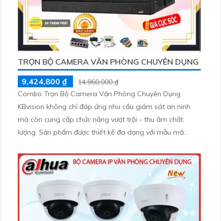
TRỌN BỘ CAMERA VĂN PHÒNG CHUYÊN DỤNG
9,424,800 ₫
14,860,000 ₫
Combo Trọn Bộ Camera Văn Phòng Chuyên Dụng
KBvision không chỉ đáp ứng nhu cầu giám sát an ninh
mà còn cung cấp chức năng vượt trội - thu âm chất
lượng. Sản phẩm được thiết kế đa dạng với mẫu mã
phong phú và chất lượng vượt trội, đảm bảo sự chuyên
nghiệp cho không gian văn phòng của bạn. Đảm bảo sự
an tâm và hiệu quả cho hệ thống camera giám sát của
bạn