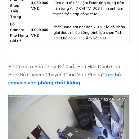
4,950,000
20m giá rẻ tiết kiệm Được ứng dụng trên
Shop
VNĐ
nền tảng AHD CVI TVI BCS Hình ảnh âm
Thời
thanh trên cáp đồng trục
Trang
Bộ
chất lượng sắt nét đến 2.0 MP là độ phân
Camera
4,900,000
giải được nhiều công trình lựa chọn Tích
Kho Hàng
VNĐ
hợp khả năng Thu Âm Sắt Nét
Giá Rẻ
Bộ Camera Bán Chạy Đề Xuất Phù Hợp Dành Cho
Bạn: Bộ Camera Chuyên Dùng Văn Phòng
Trọn bộ
camera văn phòng chất lượng