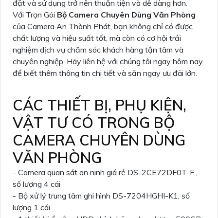
đặt và sử dụng trở nên thuận tiện và dễ dàng hơn.
Với Trọn Gói
Bộ Camera Chuyên Dùng Văn Phòng
của Camera An Thành Phát, bạn không chỉ có được
chất lượng và hiệu suất tốt, mà còn có cơ hội trải
nghiệm dịch vụ chăm sóc khách hàng tận tâm và
chuyên nghiệp. Hãy liên hệ với chúng tôi ngay hôm nay
để biết thêm thông tin chi tiết và săn ngay ưu đãi lớn.
CÁC THIẾT BỊ, PHỤ KIỆN,
VẬT TƯ CÓ TRONG BỘ
CAMERA CHUYÊN DÙNG
VĂN PHÒNG
- Camera quan sát an ninh giá rẻ DS-2CE72DF0T-F ,
số lượng 4 cái
- Bộ xử lý trung tâm ghi hình DS-7204HGHI-K1, số
lượng 1 cái