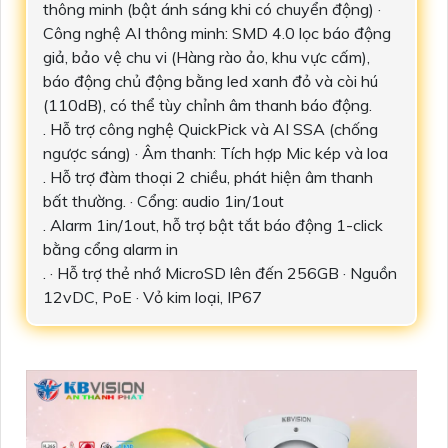
thông minh (bật ánh sáng khi có chuyển động) ·
Công nghệ AI thông minh: SMD 4.0 lọc báo động
giả, bảo vệ chu vi (Hàng rào ảo, khu vực cấm),
báo động chủ động bằng led xanh đỏ và còi hú
(110dB), có thể tùy chỉnh âm thanh báo động.
. Hỗ trợ công nghệ QuickPick và AI SSA (chống
ngược sáng) · Âm thanh: Tích hợp Mic kép và loa
. Hỗ trợ đàm thoại 2 chiều, phát hiện âm thanh
bất thường. · Cổng: audio 1in/1out
. Alarm 1in/1out, hỗ trợ bật tắt báo động 1-click
bằng cổng alarm in
. · Hỗ trợ thẻ nhớ MicroSD lên đến 256GB · Nguồn
12vDC, PoE · Vỏ kim loại, IP67