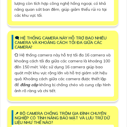
lượng còn tích hợp công nghệ hồng ngoại, có khả
năng quan sát ban đêm, giúp giảm thiểu rủi ro tại
các khu vực tối.
🗨️ HỆ THỐNG CAMERA NÀY HỖ TRỢ BAO NHIÊU
CAMERA VÀ KHOẢNG CÁCH TỐI ĐA GIỮA CÁC
CAMERA?
💞 Hệ thống camera này hỗ trợ tối đa 16 camera và
khoảng cách tối đa giữa các camera là khoảng 100
đến 150 mét. Việc sử dụng 16 camera giúp bao
quát một khu vực rộng lớn và hỗ trợ giám sát hiệu
quả. Khoảng cách giữa các camera được thiết lập
để
đẳng cấp
không bị chồng chéo và cung cấp hình
ảnh rõ ràng và chi tiết.
📌 BỘ CAMERA CHỐNG TRỘM GIA ĐÌNH CHUYÊN
NGHIỆP CÓ TÍNH NĂNG BẢO MẬT VÀ LƯU TRỮ DỮ
LIỆU NHƯ THẾ NÀO?