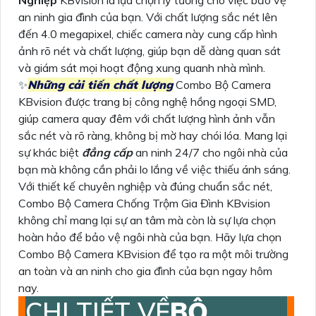
Nghiệp
KBvision là lựa chọn lý tưởng cho việc bảo vệ
an ninh gia đình của bạn. Với chất lượng sắc nét lên
đến 4.0 megapixel, chiếc camera này cung cấp hình
ảnh rõ nét và chất lượng, giúp bạn dễ dàng quan sát
và giám sát mọi hoạt động xung quanh nhà mình.
✨
Những cải tiến chất lượng
Combo Bộ Camera
KBvision được trang bị công nghệ hồng ngoại SMD,
giúp camera quay đêm với chất lượng hình ảnh vẫn
sắc nét và rõ ràng, không bị mờ hay chói lóa. Mang lại
sự khác biệt
đẳng cấp
an ninh 24/7 cho ngôi nhà của
bạn mà không cần phải lo lắng về việc thiếu ánh sáng.
Với thiết kế chuyên nghiệp và đúng chuẩn sắc nét,
Combo Bộ Camera Chống Trộm Gia Đình KBvision
không chỉ mang lại sự an tâm mà còn là sự lựa chọn
hoàn hảo để bảo vệ ngôi nhà của bạn. Hãy lựa chọn
Combo Bộ Camera KBvision để tạo ra một môi trường
an toàn và an ninh cho gia đình của bạn ngay hôm
nay.
CHI TIẾT VỀ
BỘ