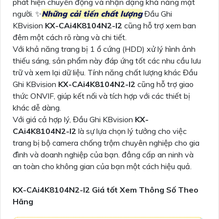
phát hiện chuyển động và nhận dạng khả năng mặt
người. ✨
Những cải tiến chất lượng
Đầu Ghi
KBvision
KX-CAi4K8104N2-I2
cũng hỗ trợ xem ban
đêm một cách rõ ràng và chi tiết.
Với khả năng trang bị 1 ổ cứng (HDD) xử lý hình ảnh
thiếu sáng, sản phẩm này đáp ứng tốt các nhu cầu lưu
trữ và xem lại dữ liệu. Tính năng chất lượng khác Đầu
Ghi KBvision
KX-CAi4K8104N2-I2
cũng hỗ trợ giao
thức ONVIF, giúp kết nối và tích hợp với các thiết bị
khác dễ dàng.
Với giá cả hợp lý, Đầu Ghi KBvision
KX-
CAi4K8104N2-I2
là sự lựa chọn lý tưởng cho việc
trang bị bộ camera chống trộm chuyên nghiệp cho gia
đình và doanh nghiệp của bạn. đẳng cấp an ninh và
an toàn cho không gian của bạn một cách hiệu quả.
KX-CAi4K8104N2-I2 Giá tốt Xem Thông Số Theo
Hãng