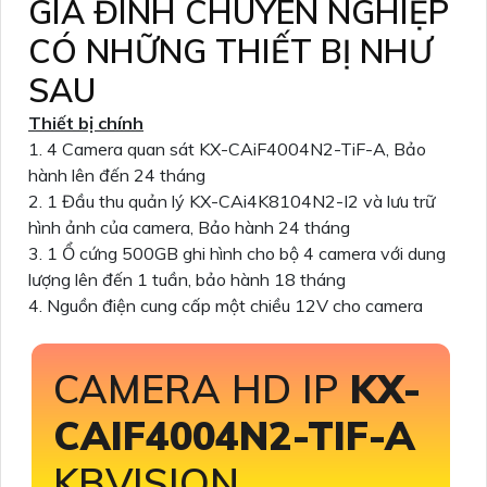
GIA ĐÌNH CHUYÊN NGHIỆP
CÓ NHỮNG THIẾT BỊ NHƯ
SAU
Thiết bị chính
1. 4 Camera quan sát KX-CAiF4004N2-TiF-A, Bảo
hành lên đến 24 tháng
2. 1 Đầu thu quản lý KX-CAi4K8104N2-I2 và lưu trữ
hình ảnh của camera, Bảo hành 24 tháng
3. 1 Ổ cứng 500GB ghi hình cho bộ 4 camera với dung
lượng lên đến 1 tuần, bảo hành 18 tháng
4. Nguồn điện cung cấp một chiều 12V cho camera
CAMERA HD IP
KX-
CAIF4004N2-TIF-A
KBVISION