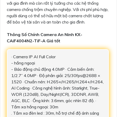
với gia đình mà còn rất lý tưởng cho các hệ thống
camera chống trộm chuyên nghiệp. Với chi phí phù hợp,
người dùng có thể sở hữu một bộ camera chất lượng
để bảo vệ tài sản và an toàn cho gia đình.
Thông Số Chính Camera An Ninh KX-
CAiF4004N2-TiF-A Giá tốt
· Camera IP AI Full Color
- hồng ngoại
- Báo động chủ động 4.0MP · Cảm biến ảnh:
1/2.7” 4.0MP · Độ phân giải: 25/30fps@2688 ×
1520 · Chuẩn nén: H.265+/H.265/H.264+/H.264,
AI Coding · Công nghệ hình ảnh: Starlight, True-
WDR (120dB), Day/Night(ICR), 3DDNR, AWB,
AGC, BLC · Ống kính: 3.6mm, góc nhìn 82 độ. ·
Tầm xa hồng ngoại: 30m
. Tầm xa đèn led : 30m, hỗ trợ chế độ ánh sáng