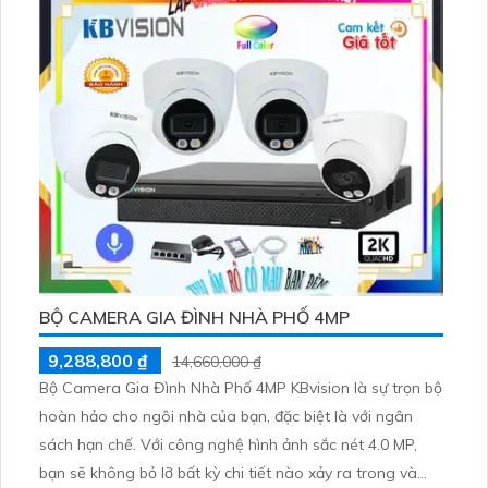
gia đình
BỘ CAMERA GIA ĐÌNH NHÀ PHỐ 4MP
9,288,800 ₫
14,660,000 ₫
Bộ Camera Gia Đình Nhà Phố 4MP KBvision là sự trọn bộ
hoàn hảo cho ngôi nhà của bạn, đặc biệt là với ngân
sách hạn chế. Với công nghệ hình ảnh sắc nét 4.0 MP,
bạn sẽ không bỏ lỡ bất kỳ chi tiết nào xảy ra trong và