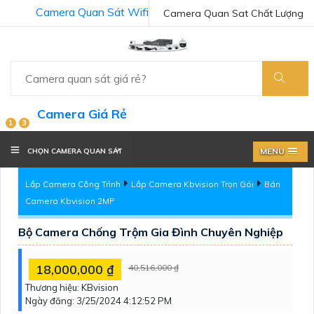
Camera Quan Sát Wifi
Camera Quan Sat Chất Lượng
Camera Giá Rẻ
1
3
MENU
CHỌN CAMERA QUAN SÁT
Lắp Camera Công Trình
Lắp Camera Kbvision Trọn Gói
Bán
Camera Kbvision 2MP
Bộ Camera Chống Trộm Gia Đình Chuyên Nghiệp
18,000,000 ₫
40,516,000 ₫
Thương hiệu:
KBvision
Ngày đăng:
3/25/2024 4:12:52 PM