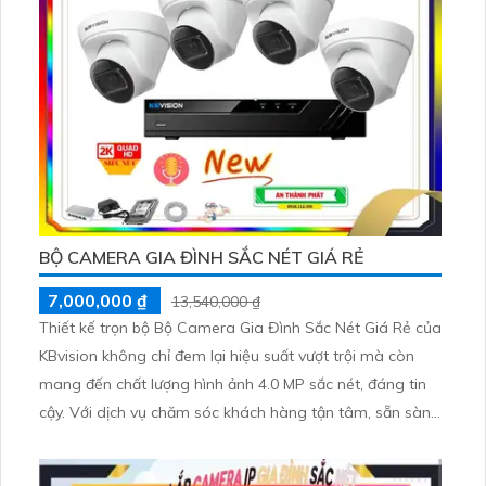
BỘ CAMERA GIA ĐÌNH SẮC NÉT GIÁ RẺ
7,000,000 ₫
13,540,000 ₫
Thiết kế trọn bộ Bộ Camera Gia Đình Sắc Nét Giá Rẻ của
KBvision không chỉ đem lại hiệu suất vượt trội mà còn
mang đến chất lượng hình ảnh 4.0 MP sắc nét, đáng tin
cậy. Với dịch vụ chăm sóc khách hàng tận tâm, sẵn sàng
hỗ trợ 24/7, sản phẩm này không chỉ đáng giá về mặt chi
phí mà còn cung cấp trải nghiệm tốt nhất cho công trình