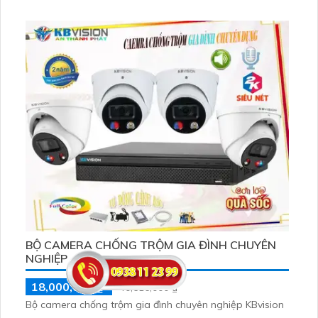
ngoài nhà. KBvision - một thương hiệu Đến từ Trung
Quốc, là đơn vị chuyên nghiên cứu về camera giám sát
chất lượng với hình ảnh sáng đẹp
BỘ CAMERA CHỐNG TRỘM GIA ĐÌNH CHUYÊN
NGHIỆP
18,000,000 ₫
40,516,000 ₫
Bộ camera chống trộm gia đình chuyên nghiệp KBvision