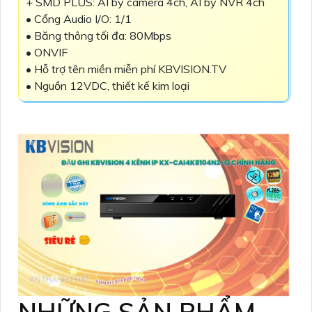
+ SMD PLUS: AI by camera 4ch, AI by NVR 4ch
• Cổng Audio I/O: 1/1
• Băng thông tối đa: 80Mbps
• ONVIF
• Hỗ trợ tên miền miễn phí KBVISION.TV
• Nguồn 12VDC, thiết kế kim loại
NHỮNG SẢN PHẨM